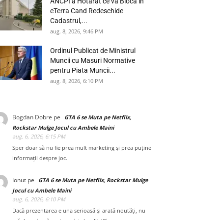
ANCPI a Hotarat ce va Bloca in
eTerra Cand Redeschide
Cadastrul,...
aug. 8, 2026, 9:46 PM
Ordinul Publicat de Ministrul
Muncii cu Masuri Normative
pentru Piata Muncii...
aug. 8, 2026, 6:10 PM
Bogdan Dobre
pe
GTA 6 se Muta pe Netflix,
Rockstar Mulge Jocul cu Ambele Maini
aug. 6, 2026, 6:15 PM
Sper doar să nu fie prea mult marketing și prea puține
informații despre joc.
Ionut
pe
GTA 6 se Muta pe Netflix, Rockstar Mulge
Jocul cu Ambele Maini
aug. 6, 2026, 6:10 PM
Dacă prezentarea e una serioasă și arată noutăți, nu