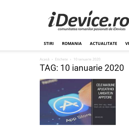
Stiri
de
Ultima
Ora
despre
Romania,
STIRI
ROMANIA
ACTUALITATE
V
Afaceri,
Tehnologie,
Economie,
Acasă
Etichete
10 ianuarie 2020
Stiinta
TAG: 10 ianuarie 2020
–
iDevice.ro