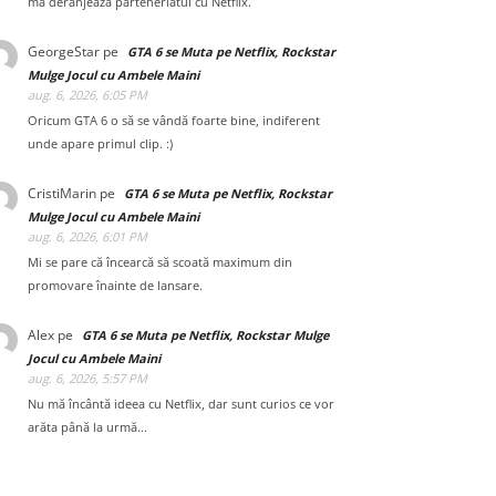
mă deranjează parteneriatul cu Netflix.
GeorgeStar
pe
GTA 6 se Muta pe Netflix, Rockstar
Mulge Jocul cu Ambele Maini
aug. 6, 2026, 6:05 PM
Oricum GTA 6 o să se vândă foarte bine, indiferent
unde apare primul clip. :)
CristiMarin
pe
GTA 6 se Muta pe Netflix, Rockstar
Mulge Jocul cu Ambele Maini
aug. 6, 2026, 6:01 PM
Mi se pare că încearcă să scoată maximum din
promovare înainte de lansare.
Alex
pe
GTA 6 se Muta pe Netflix, Rockstar Mulge
Jocul cu Ambele Maini
aug. 6, 2026, 5:57 PM
Nu mă încântă ideea cu Netflix, dar sunt curios ce vor
arăta până la urmă...