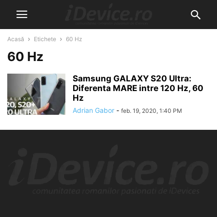
Acasă
Etichete
60 Hz
60 Hz
Samsung GALAXY S20 Ultra:
Diferenta MARE intre 120 Hz, 60
Hz
Adrian Gabor
-
feb. 19, 2020, 1:40 PM