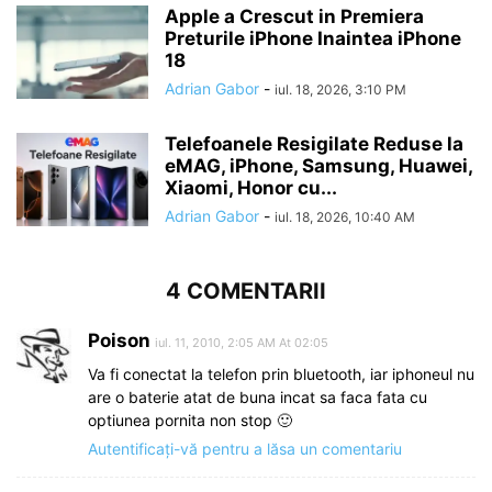
Apple a Crescut in Premiera
Preturile iPhone Inaintea iPhone
18
Adrian Gabor
-
iul. 18, 2026, 3:10 PM
Telefoanele Resigilate Reduse la
eMAG, iPhone, Samsung, Huawei,
Xiaomi, Honor cu...
Adrian Gabor
-
iul. 18, 2026, 10:40 AM
4 COMENTARII
Poison
iul. 11, 2010, 2:05 AM At 02:05
Va fi conectat la telefon prin bluetooth, iar iphoneul nu
are o baterie atat de buna incat sa faca fata cu
optiunea pornita non stop 🙂
Autentificați-vă pentru a lăsa un comentariu