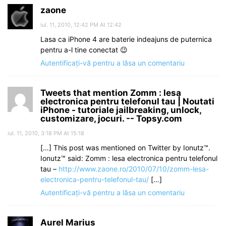
zaone
iul. 11, 2010, 12:42 PM At 12:42
Lasa ca iPhone 4 are baterie indeajuns de puternica
pentru a-l tine conectat 😉
Autentificați-vă pentru a lăsa un comentariu
Tweets that mention Zomm : lesa
electronica pentru telefonul tau | Noutati
iPhone - tutoriale jailbreaking, unlock,
customizare, jocuri. -- Topsy.com
iul. 11, 2010, 3:18 PM At 15:18
[…] This post was mentioned on Twitter by Ionutz™.
Ionutz™ said: Zomm : lesa electronica pentru telefonul
tau –
http://www.zaone.ro/2010/07/10/zomm-lesa-
electronica-pentru-telefonul-tau/
[…]
Autentificați-vă pentru a lăsa un comentariu
Aurel Marius