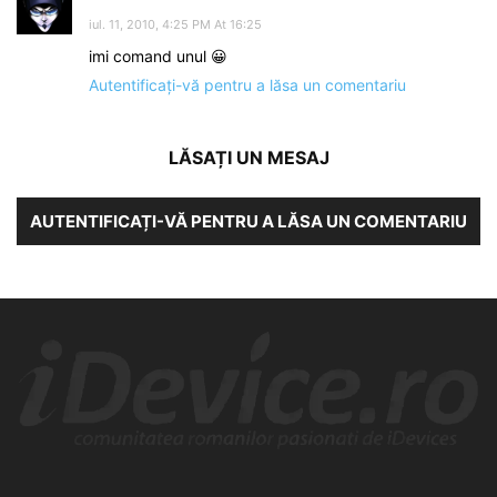
iul. 11, 2010, 4:25 PM At 16:25
imi comand unul 😀
Autentificați-vă pentru a lăsa un comentariu
LĂSAȚI UN MESAJ
AUTENTIFICAȚI-VĂ PENTRU A LĂSA UN COMENTARIU