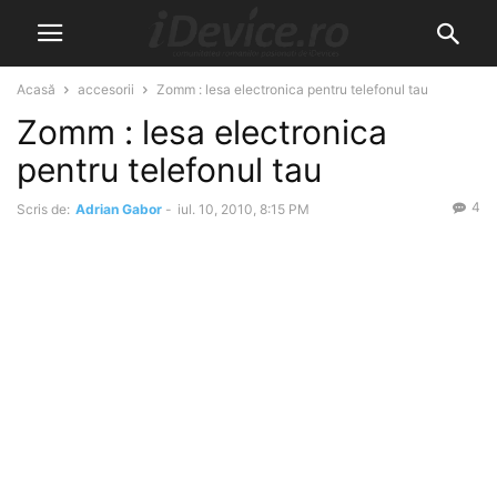
Acasă
accesorii
Zomm : lesa electronica pentru telefonul tau
Zomm : lesa electronica
pentru telefonul tau
4
Scris de:
Adrian Gabor
-
iul. 10, 2010, 8:15 PM