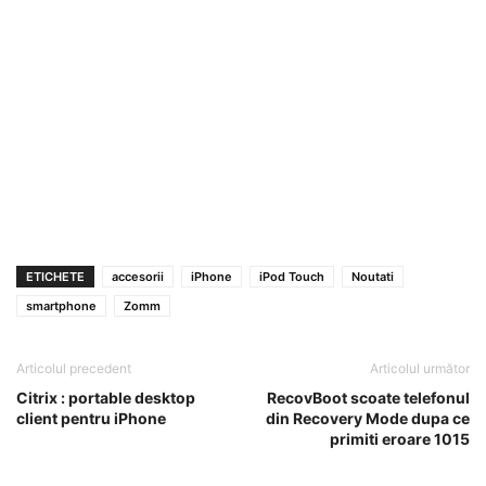
ETICHETE
accesorii
iPhone
iPod Touch
Noutati
smartphone
Zomm
Articolul precedent
Articolul următor
Citrix : portable desktop
RecovBoot scoate telefonul
client pentru iPhone
din Recovery Mode dupa ce
primiti eroare 1015