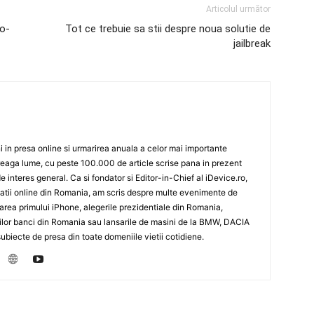
Articolul următor
ro-
Tot ce trebuie sa stii despre noua solutie de
jailbreak
 in presa online si urmarirea anuala a celor mai importante
eaga lume, cu peste 100.000 de article scrise pana in prezent
de interes general. Ca si fondator si Editor-in-Chief al iDevice.ro,
icatii online din Romania, am scris despre multe evenimente de
sarea primului iPhone, alegerile prezidentiale din Romania,
rilor banci din Romania sau lansarile de masini de la BMW, DACIA
biecte de presa din toate domeniile vietii cotidiene.