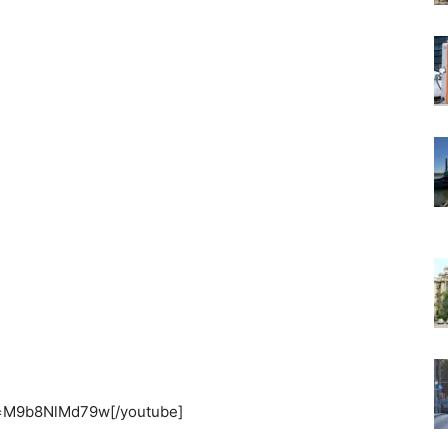
v=M9b8NlMd79w[/youtube]