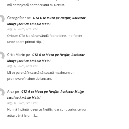
mă deranjează parteneriatul cu Netflix.
GeorgeStar
pe
GTA 6 se Muta pe Netflix, Rockstar
Mulge Jocul cu Ambele Maini
aug. 6, 2026, 6:05 PM
Oricum GTA 6 o să se vândă foarte bine, indiferent
unde apare primul clip. :)
CristiMarin
pe
GTA 6 se Muta pe Netflix, Rockstar
Mulge Jocul cu Ambele Maini
aug. 6, 2026, 6:01 PM
Mi se pare că încearcă să scoată maximum din
promovare înainte de lansare.
Alex
pe
GTA 6 se Muta pe Netflix, Rockstar Mulge
Jocul cu Ambele Maini
aug. 6, 2026, 5:57 PM
Nu mă încântă ideea cu Netflix, dar sunt curios ce vor
arăta până la urmă...