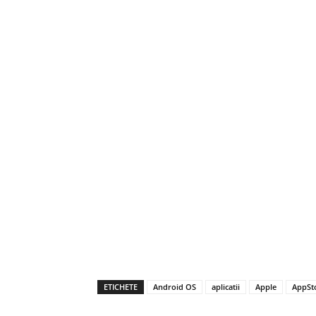
ETICHETE
Android OS
aplicatii
Apple
AppSt