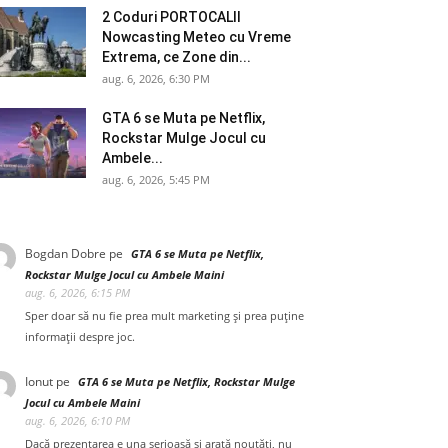
2 Coduri PORTOCALII
Nowcasting Meteo cu Vreme
Extrema, ce Zone din...
aug. 6, 2026, 6:30 PM
GTA 6 se Muta pe Netflix,
Rockstar Mulge Jocul cu
Ambele...
aug. 6, 2026, 5:45 PM
Bogdan Dobre
pe
GTA 6 se Muta pe Netflix,
Rockstar Mulge Jocul cu Ambele Maini
aug. 6, 2026, 6:15 PM
Sper doar să nu fie prea mult marketing și prea puține
informații despre joc.
Ionut
pe
GTA 6 se Muta pe Netflix, Rockstar Mulge
Jocul cu Ambele Maini
aug. 6, 2026, 6:10 PM
Dacă prezentarea e una serioasă și arată noutăți, nu