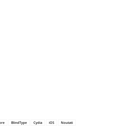
ore
BlindType
Cydia
iOS
Noutati