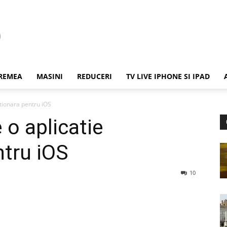
REMEA
MASINI
REDUCERI
TV LIVE IPHONE SI IPAD
utionara pentru iOS
 o aplicatie
ntru iOS
10