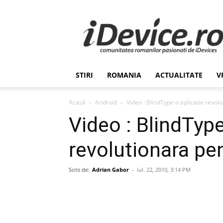
Stiri
de
Ultima
Ora
despre
Romania,
STIRI
ROMANIA
ACTUALITATE
V
Afaceri,
Tehnologie,
Economie,
Acasă
Android
Video : BlindType o aplicatie revol
Stiinta
Video : BlindType
–
iDevice.ro
revolutionara pe
Scris de:
Adrian Gabor
-
iul. 22, 2010, 3:14 PM