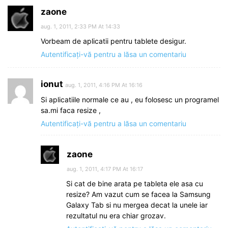
zaone
aug. 1, 2011, 2:33 PM At 14:33
Vorbeam de aplicatii pentru tablete desigur.
Autentificați-vă pentru a lăsa un comentariu
ionut
aug. 1, 2011, 4:16 PM At 16:16
Si aplicatiile normale ce au , eu folosesc un programel
sa.mi faca resize ,
Autentificați-vă pentru a lăsa un comentariu
zaone
aug. 1, 2011, 4:17 PM At 16:17
Si cat de bine arata pe tableta ele asa cu
resize? Am vazut cum se facea la Samsung
Galaxy Tab si nu mergea decat la unele iar
rezultatul nu era chiar grozav.