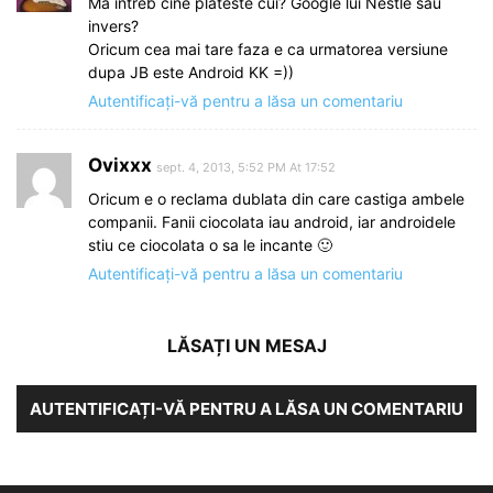
Ma intreb cine plateste cui? Google lui Nestle sau
invers?
Oricum cea mai tare faza e ca urmatorea versiune
dupa JB este Android KK =))
Autentificați-vă pentru a lăsa un comentariu
Ovixxx
sept. 4, 2013, 5:52 PM At 17:52
Oricum e o reclama dublata din care castiga ambele
companii. Fanii ciocolata iau android, iar androidele
stiu ce ciocolata o sa le incante 🙂
Autentificați-vă pentru a lăsa un comentariu
LĂSAȚI UN MESAJ
AUTENTIFICAȚI-VĂ PENTRU A LĂSA UN COMENTARIU