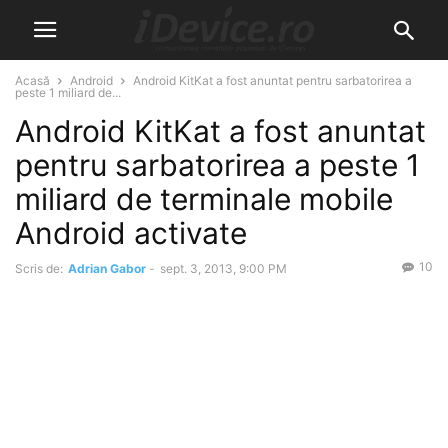
Acasă
Android
Android KitKat a fost anuntat pentru sarbatorirea a
peste 1 miliard de...
Android KitKat a fost anuntat
pentru sarbatorirea a peste 1
miliard de terminale mobile
Android activate
10
Scris de:
Adrian Gabor
-
sept. 3, 2013, 9:00 PM