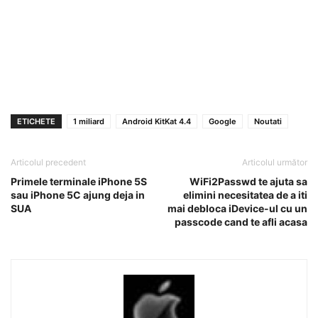
ETICHETE
1 miliard
Android KitKat 4.4
Google
Noutati
Articolul precedent
Articolul următor
Primele terminale iPhone 5S
WiFi2Passwd te ajuta sa
sau iPhone 5C ajung deja in
elimini necesitatea de a iti
SUA
mai debloca iDevice-ul cu un
passcode cand te afli acasa