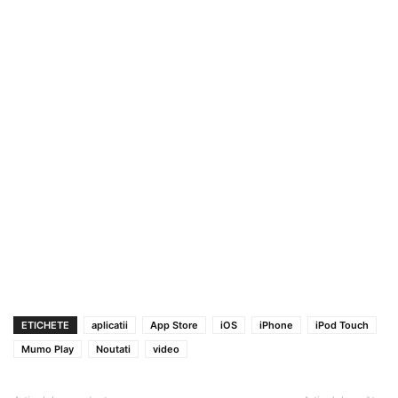
ETICHETE
aplicatii
App Store
iOS
iPhone
iPod Touch
Mumo Play
Noutati
video