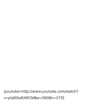
[youtube=http://www.youtube.com/watch?
v=yhjMGeBARCM&w=580&h=370]