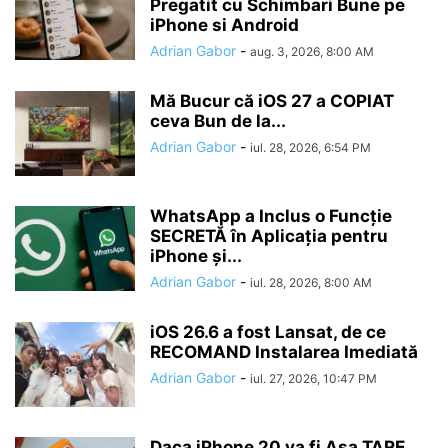
Pregatit cu Schimbari Bune pe
iPhone si Android
Adrian Gabor
-
aug. 3, 2026, 8:00 AM
Mă Bucur că iOS 27 a COPIAT
ceva Bun de la...
Adrian Gabor
-
iul. 28, 2026, 6:54 PM
WhatsApp a Inclus o Funcție
SECRETĂ în Aplicația pentru
iPhone și...
Adrian Gabor
-
iul. 28, 2026, 8:00 AM
iOS 26.6 a fost Lansat, de ce
RECOMAND Instalarea Imediată
Adrian Gabor
-
iul. 27, 2026, 10:47 PM
Daca iPhone 20 va fi Asa TARE,