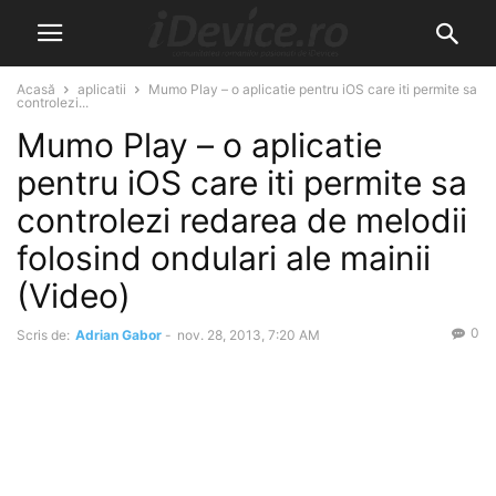
Acasă
aplicatii
Mumo Play – o aplicatie pentru iOS care iti permite sa
controlezi...
Mumo Play – o aplicatie
pentru iOS care iti permite sa
controlezi redarea de melodii
folosind ondulari ale mainii
(Video)
0
Scris de:
Adrian Gabor
-
nov. 28, 2013, 7:20 AM