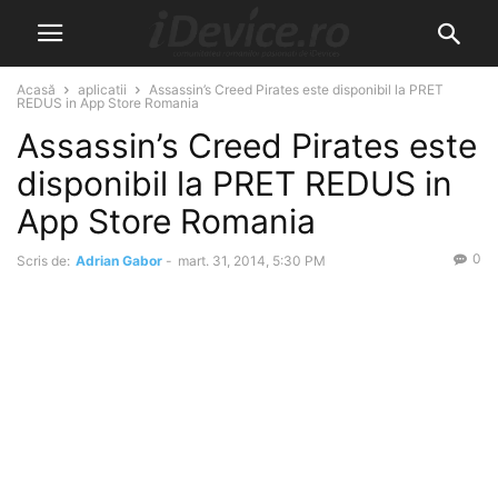
Acasă
aplicatii
Assassin’s Creed Pirates este disponibil la PRET
REDUS in App Store Romania
Assassin’s Creed Pirates este
disponibil la PRET REDUS in
App Store Romania
0
Scris de:
Adrian Gabor
-
mart. 31, 2014, 5:30 PM