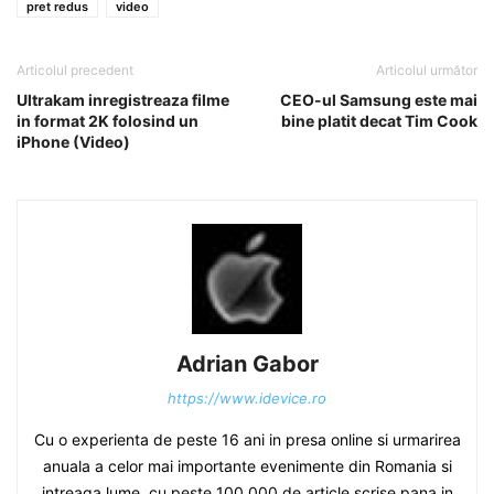
pret redus
video
Articolul precedent
Articolul următor
Ultrakam inregistreaza filme
CEO-ul Samsung este mai
in format 2K folosind un
bine platit decat Tim Cook
iPhone (Video)
Adrian Gabor
https://www.idevice.ro
Cu o experienta de peste 16 ani in presa online si urmarirea
anuala a celor mai importante evenimente din Romania si
intreaga lume, cu peste 100.000 de article scrise pana in