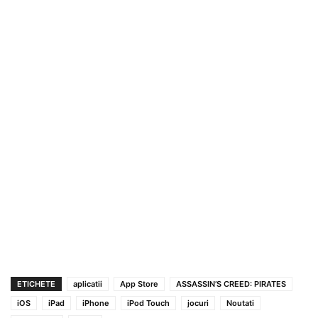
ETICHETE
aplicatii
App Store
ASSASSIN’S CREED: PIRATES
iOS
iPad
iPhone
iPod Touch
jocuri
Noutati