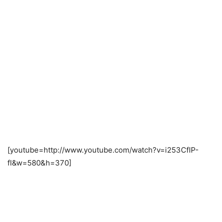
[youtube=http://www.youtube.com/watch?v=i253CfIP-
fI&w=580&h=370]