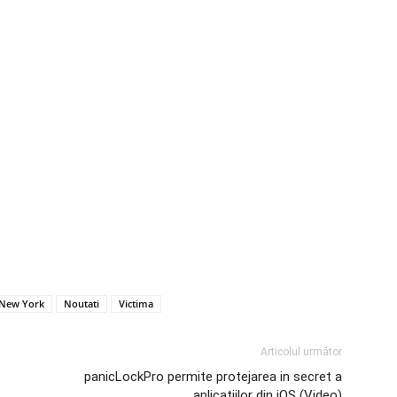
New York
Noutati
Victima
Articolul următor
panicLockPro permite protejarea in secret a
aplicatiilor din iOS (Video)