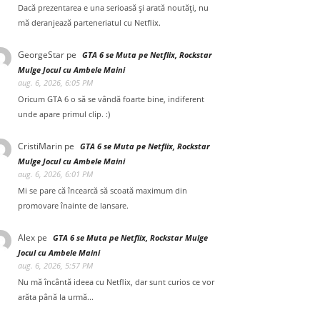
Dacă prezentarea e una serioasă și arată noutăți, nu
mă deranjează parteneriatul cu Netflix.
GeorgeStar
pe
GTA 6 se Muta pe Netflix, Rockstar
Mulge Jocul cu Ambele Maini
aug. 6, 2026, 6:05 PM
Oricum GTA 6 o să se vândă foarte bine, indiferent
unde apare primul clip. :)
CristiMarin
pe
GTA 6 se Muta pe Netflix, Rockstar
Mulge Jocul cu Ambele Maini
aug. 6, 2026, 6:01 PM
Mi se pare că încearcă să scoată maximum din
promovare înainte de lansare.
Alex
pe
GTA 6 se Muta pe Netflix, Rockstar Mulge
Jocul cu Ambele Maini
aug. 6, 2026, 5:57 PM
Nu mă încântă ideea cu Netflix, dar sunt curios ce vor
arăta până la urmă...