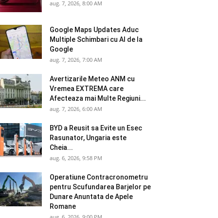
aug. 7, 2026, 8:00 AM
Google Maps Updates Aduc
Multiple Schimbari cu AI de la
Google
aug. 7, 2026, 7:00 AM
Avertizarile Meteo ANM cu
Vremea EXTREMA care
Afecteaza mai Multe Regiuni...
aug. 7, 2026, 6:00 AM
BYD a Reusit sa Evite un Esec
Rasunator, Ungaria este
Cheia...
aug. 6, 2026, 9:58 PM
Operatiune Contracronometru
pentru Scufundarea Barjelor pe
Dunare Anuntata de Apele
Romane
aug. 6, 2026, 9:00 PM