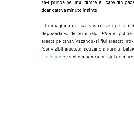
sa-l prinda pe unul dintre ei, care din pa
doar cateva minute inainte.
In imaginea de mai sus o aveti pe femeie 
deposedat-o de terminalul
iPhone
, politi
aresta pe tanar. Vazandu-si fiul arestat int
fost vizibil afectata, acuzand anturajul baiat
s-o laude
pe victima pentru curajul de a urm