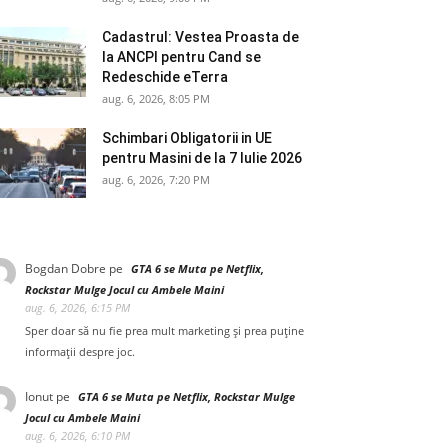
Cadastrul: Vestea Proasta de
la ANCPI pentru Cand se
Redeschide eTerra
aug. 6, 2026, 8:05 PM
Schimbari Obligatorii in UE
pentru Masini de la 7 Iulie 2026
aug. 6, 2026, 7:20 PM
Bogdan Dobre
pe
GTA 6 se Muta pe Netflix,
Rockstar Mulge Jocul cu Ambele Maini
aug. 6, 2026, 6:15 PM
Sper doar să nu fie prea mult marketing și prea puține
informații despre joc.
Ionut
pe
GTA 6 se Muta pe Netflix, Rockstar Mulge
Jocul cu Ambele Maini
aug. 6, 2026, 6:10 PM