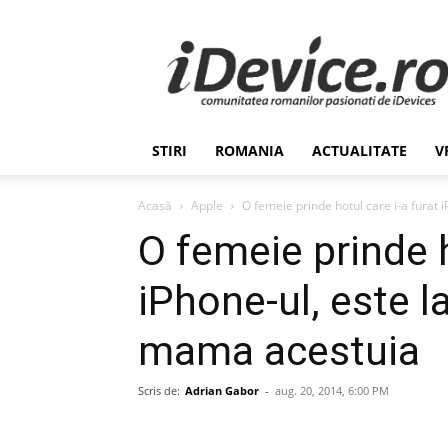
Stiri
de
Ultima
Ora
despre
Romania,
STIRI
ROMANIA
ACTUALITATE
V
Afaceri,
Tehnologie,
Economie,
Acasă
Apple
O femeie prinde hotul care i-a furat i
Stiinta
O femeie prinde h
–
iDevice.ro
iPhone-ul, este l
mama acestuia
Scris de:
Adrian Gabor
-
aug. 20, 2014, 6:00 PM