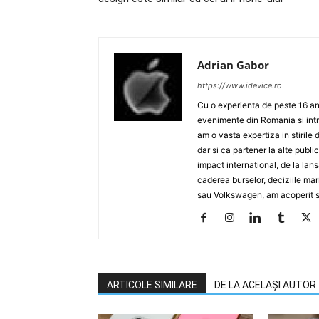
Adrian Gabor
https://www.idevice.ro
Cu o experienta de peste 16 ani
evenimente din Romania si intr
am o vasta expertiza in stirile 
dar si ca partener la alte publ
impact international, de la lan
caderea burselor, deciziile ma
sau Volkswagen, am acoperit su
ARTICOLE SIMILARE
DE LA ACELAȘI AUTOR