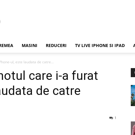
REMEA
MASINI
REDUCERI
TV LIVE IPHONE SI IPAD
Phone-ul, este laudata de catre...
otul care i-a furat
audata de catre
1