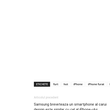
ETICHETE
furt
hot
iPhone
iPhone furat
Articolul precedent
Samsung breveteaza un smartphone al carui
design este similar cu cel al iPhone-ului