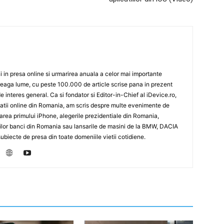
 in presa online si urmarirea anuala a celor mai importante
eaga lume, cu peste 100.000 de article scrise pana in prezent
de interes general. Ca si fondator si Editor-in-Chief al iDevice.ro,
icatii online din Romania, am scris despre multe evenimente de
sarea primului iPhone, alegerile prezidentiale din Romania,
rilor banci din Romania sau lansarile de masini de la BMW, DACIA
biecte de presa din toate domeniile vietii cotidiene.