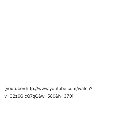
[youtube=http://www.youtube.com/watch?
v=C2z6GIcQ7qQ&w=580&h=370]