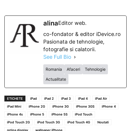
alina
Editor web.
co-fondator & editor iDevice.ro
Pasionata de tehnologie,
fotografie si calatorii.
See Full Bio
Romania
Afaceri
Tehnologie
Actualitate
ETICHETE
iPad
iPad 2
iPad 3
iPad 4
iPad Air
iPad Mini
iPhone 2G
iPhone 3G
iPhone 3GS
iPhone 4
iPhone 4s
iPhone 5
iPhone 5S
iPod Touch
iPod Touch 2G
iPod Touch 3G
iPod Touch 4G
Noutati
retina display
wallpaper iPhone