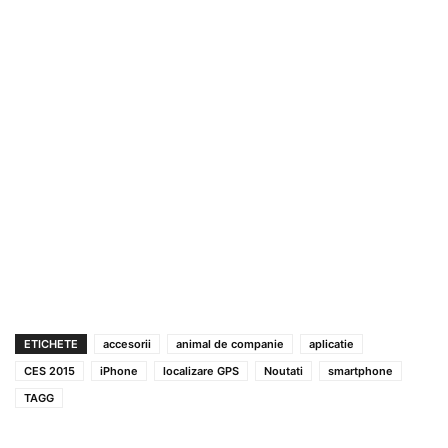
ETICHETE
accesorii
animal de companie
aplicatie
CES 2015
iPhone
localizare GPS
Noutati
smartphone
TAGG