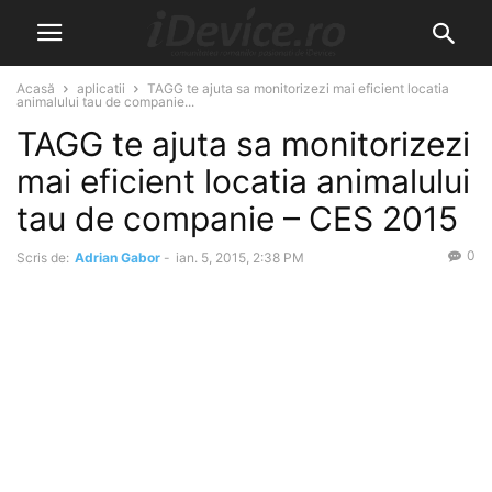
Acasă
aplicatii
TAGG te ajuta sa monitorizezi mai eficient locatia
animalului tau de companie...
TAGG te ajuta sa monitorizezi
mai eficient locatia animalului
tau de companie – CES 2015
0
Scris de:
Adrian Gabor
-
ian. 5, 2015, 2:38 PM