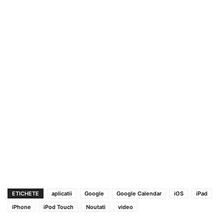
ETICHETE
aplicatii
Google
Google Calendar
iOS
iPad
iPhone
iPod Touch
Noutati
video