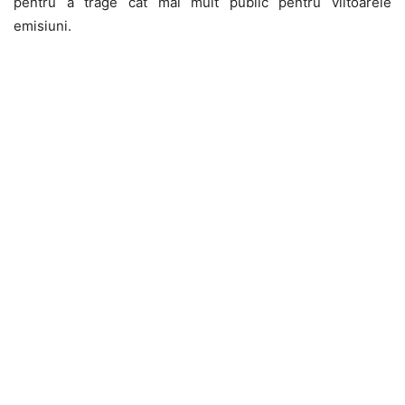
pentru a trage cat mai mult public pentru viitoarele
emisiuni.