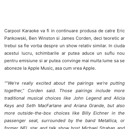
Carpool Karaoke va fi in continuare produsa de catre Eric
Pankowski, Ben Winston si James Corden, deci teoretic ar
trebui sa fie vorba despre un show relativ similar. In ciuda
acestui lucru, schimbarile ar putea aduce un suflu nou
pentru emisiune si ar putea convinge mai multa lume sa se
aboneze la Apple Music, asa cum vrea Apple.
“”We’re really excited about the pairings we’re putting
together,” Corden said. Those pairings include more
traditional musical choices like John Legend and Alicia
Keys and Seth MacFarlane and Ariana Grande, but also
more outside-the-box choices like Billy Eichner in the
passenger seat, surrounded by the band Metallica, or
former NFL star and talk show host Michael Strahan and