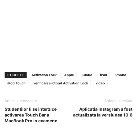
ETICHETE
Activation Lock
Apple
iCloud
iPad
iPhone
iPod Touch
verificarea iCloud Activation Lock
video
Articolul precedent
Articolul următor
Studentilor li se interzice
Aplicatia Instagram a fost
activarea Touch Bar a
actualizata la versiunea 10.6
MacBook Pro in examene