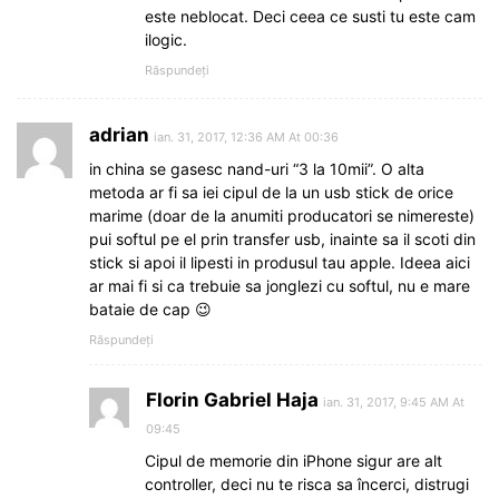
este neblocat. Deci ceea ce susti tu este cam
ilogic.
Răspundeți
adrian
ian. 31, 2017, 12:36 AM At 00:36
in china se gasesc nand-uri “3 la 10mii”. O alta
metoda ar fi sa iei cipul de la un usb stick de orice
marime (doar de la anumiti producatori se nimereste)
pui softul pe el prin transfer usb, inainte sa il scoti din
stick si apoi il lipesti in produsul tau apple. Ideea aici
ar mai fi si ca trebuie sa jonglezi cu softul, nu e mare
bataie de cap 😉
Răspundeți
Florin Gabriel Haja
ian. 31, 2017, 9:45 AM At
09:45
Cipul de memorie din iPhone sigur are alt
controller, deci nu te risca sa încerci, distrugi