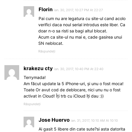
Florin
ian. 30, 2017, 10:27 PM At 22:27
Pai cum nu are legatura cu site-ul cand acolo
verifici daca noul serial introdus este liber. Ca
doar n-o sa risti sa bagi altul blocat.
Acum ca site-ul nu mai e, cade gasirea unui
SN neblocat.
Răspundeți
krakezu cty
ian. 30, 2017, 10:40 PM At 22:40
Terrymada!
Am făcut update la 5 iPhone-uri, și unu o fost moca!
Toate Or avut cod de deblocare, nici unu nu o fost
activat in Cloud! Îți trb cu iCloud îți dau :))
Răspundeți
Jose Huervo
ian. 31, 2017, 10:10 AM At 10:10
Ai gasit 5 libere din cate sute?si asta datorita