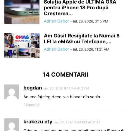
Soluția Apple de ULTIMĂ ORĂ
pentru iPhone 18 Pro după
Creșterea...
Adrian Gabor
-
iul. 26, 2026, 3:15 PM
Am Găsit Resigilate la Numai 8
LEI la eMAG cu Telefoane,...
Adrian Gabor
-
iul. 26, 2026, 11:21 AM
14 COMENTARII
bogdan
ian. 30, 2017, 9:14 PM At 21:14
Acuma înțeleg dece s-a blocat din senin
Răspundeți
krakezu cty
ian. 30, 2017, 9:24 PM At 21:24
Oricum, și acuma un an, am primit moca un iPhone 6