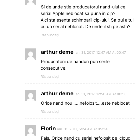
Si de unde stie producatorul nand-ului ce
serial Apple neblocat sa puna in cip?
Aici sta esenta schimbarii cip-ului. Sa pui altul
cu un serial neblocat. De unde il sti pe asta?
Răspundeți
arthur deme
ian. 31, 2017, 12:47 AM At 00:47
Producatorii de nanduri pun serile
consecutive.
Răspundeți
arthur deme
ian. 31, 2017, 12:50 AM At 00:50
Orice nand nou …..nefolosit….este neblocat
Răspundeți
Florin
ian. 31, 2017, 5:24 AM At 05:24
Fals. Orice nand cu serial nefolosit pe icloud