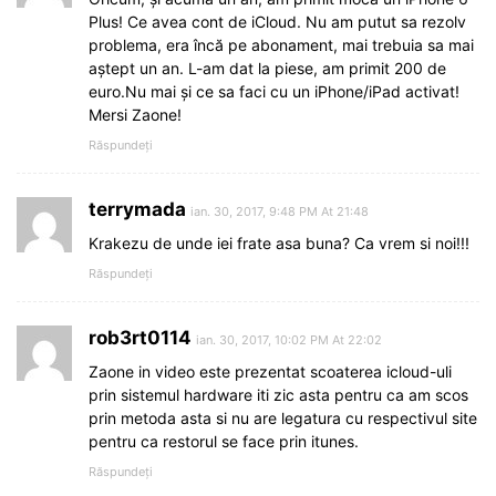
Plus! Ce avea cont de iCloud. Nu am putut sa rezolv
problema, era încă pe abonament, mai trebuia sa mai
aștept un an. L-am dat la piese, am primit 200 de
euro.Nu mai și ce sa faci cu un iPhone/iPad activat!
Mersi Zaone!
Răspundeți
terrymada
ian. 30, 2017, 9:48 PM At 21:48
Krakezu de unde iei frate asa buna? Ca vrem si noi!!!
Răspundeți
rob3rt0114
ian. 30, 2017, 10:02 PM At 22:02
Zaone in video este prezentat scoaterea icloud-uli
prin sistemul hardware iti zic asta pentru ca am scos
prin metoda asta si nu are legatura cu respectivul site
pentru ca restorul se face prin itunes.
Răspundeți