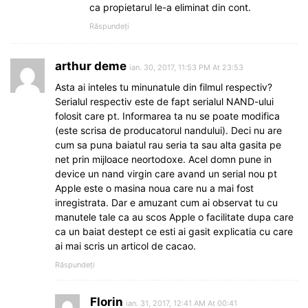
ca propietarul le-a eliminat din cont.
Răspundeți
arthur deme
ian. 30, 2017, 11:53 PM At 23:53
Asta ai inteles tu minunatule din filmul respectiv?
Serialul respectiv este de fapt serialul NAND-ului
folosit care pt. Informarea ta nu se poate modifica
(este scrisa de producatorul nandului). Deci nu are
cum sa puna baiatul rau seria ta sau alta gasita pe
net prin mijloace neortodoxe. Acel domn pune in
device un nand virgin care avand un serial nou pt
Apple este o masina noua care nu a mai fost
inregistrata. Dar e amuzant cum ai observat tu cu
manutele tale ca au scos Apple o facilitate dupa care
ca un baiat destept ce esti ai gasit explicatia cu care
ai mai scris un articol de cacao.
Răspundeți
Florin
ian. 31, 2017, 12:41 AM At 00:41