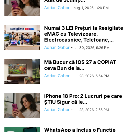
Atat de Scump...
Adrian Gabor
-
aug. 1, 2026, 1:20 PM
Numai 3 LEI Prețuri la Resigilate
eMAG cu Televizoare,
Electrocasnice, Telefoane,...
Adrian Gabor
-
iul. 30, 2026, 9:26 PM
Mă Bucur că iOS 27 a COPIAT
ceva Bun de la...
Adrian Gabor
-
iul. 28, 2026, 6:54 PM
iPhone 18 Pro: 2 Lucruri pe care
ȘTIU Sigur că le...
Adrian Gabor
-
iul. 28, 2026, 2:55 PM
WhatsApp a Inclus o Funcție