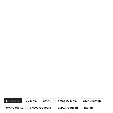
ETICHETE
27 iunie
eMAG
emag 27 iunie
eMAG laptop
eMAG oferte
eMAG reducere
eMAG reduceri
laptop