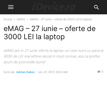
Acasă
eMAG
eMAG – 27 iunie – oferte de 3000 LEI la laptop
eMAG – 27 iunie – oferte de
3000 LEI la laptop
eMAG are in 27 iunie oferte la laptop-uri care sunt cu pana la
3000 de LEI mai ieftine decat in mod normal, asa ca profita
acum de promotiile bune!
0
Scris de:
Adrian Gabor
-
iun. 27, 2017, 9:03 AM