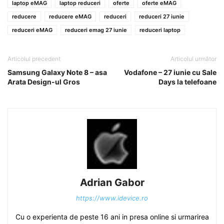
laptop eMAG
laptop reduceri
oferte
oferte eMAG
reducere
reducere eMAG
reduceri
reduceri 27 iunie
reduceri eMAG
reduceri emag 27 iunie
reduceri laptop
Articolul precedent
Articolul următor
Samsung Galaxy Note 8 – asa
Vodafone – 27 iunie cu Sale
Arata Design-ul Gros
Days la telefoane
Adrian Gabor
https://www.idevice.ro
Cu o experienta de peste 16 ani in presa online si urmarirea