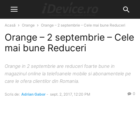
Acasă
Orange
Orange – 2 septembrie – Cele mai bune Reduceri
Orange – 2 septembrie – Cele
mai bune Reduceri
Orange in 2 septembrie are reduceri foarte bune in
magazinul online la telefoanele mobile si abonamentele pe
care le ofera clientilor din Romania.
0
Scris de:
Adrian Gabor
-
sept. 2, 2017, 12:20 PM