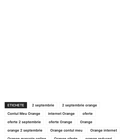
ETICHETE
2 septembrie
2 septembrie orange
Contul Meu Orange
internet Orange
oferte
oferte 2 septembrie
oferte Orange
Orange
orange 2 septembrie
Orange contul meu
Orange internet
Orange magazin online
Orange oferte
orange reduceri