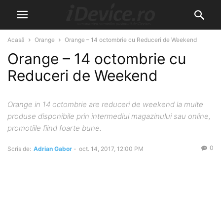
Acasă
Orange
Orange – 14 octombrie cu Reduceri de Weekend
Orange – 14 octombrie cu
Reduceri de Weekend
Orange in 14 octombrie are reduceri de weekend la multe
produse disponibile prin intermediul magazinului sau online,
promotiile fiind foarte bune.
0
Scris de:
Adrian Gabor
-
oct. 14, 2017, 12:00 PM