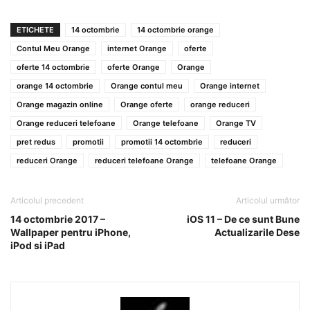
ETICHETE
14 octombrie
14 octombrie orange
Contul Meu Orange
internet Orange
oferte
oferte 14 octombrie
oferte Orange
Orange
orange 14 octombrie
Orange contul meu
Orange internet
Orange magazin online
Orange oferte
orange reduceri
Orange reduceri telefoane
Orange telefoane
Orange TV
pret redus
promotii
promotii 14 octombrie
reduceri
reduceri Orange
reduceri telefoane Orange
telefoane Orange
Articolul precedent
Articolul următor
14 octombrie 2017 –
iOS 11 – De ce sunt Bune
Wallpaper pentru iPhone,
Actualizarile Dese
iPod si iPad