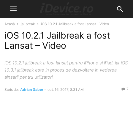
Acasă
jailbreak
iOS 10.2.1 Jailbreak a fost Lansat – Video
iOS 10.2.1 Jailbreak a fost
Lansat – Video
iOS 10.2.1 jailbreak a fost lansat pentru iPhone si iPad, iar iOS
10.3.1 jailbreak este in proces de dezvoltare in vederea
alnsarii pentru utilizatori.
7
Scris de:
Adrian Gabor
-
oct. 16, 2017, 8:31 AM