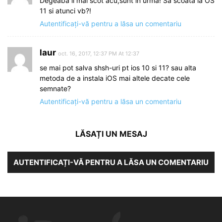
Degeaba il mai scot acu,sunt in urma! Sa scoata la OS
11 si atunci vb?!
Autentificați-vă pentru a lăsa un comentariu
laur
oct. 16, 2017, 12:37 PM At 12:37
se mai pot salva shsh-uri pt ios 10 si 11? sau alta
metoda de a instala iOS mai altele decate cele
semnate?
Autentificați-vă pentru a lăsa un comentariu
LĂSAȚI UN MESAJ
AUTENTIFICAȚI-VĂ PENTRU A LĂSA UN COMENTARIU