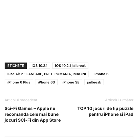
ETICHETE
iOS 10.2.1
iOS 10.2.1 jailbreak
iPad Air 2 - LANSARE, PRET, ROMANIA, IMAGINI
iPhone 6
iPhone 6 Plus
iPhone 6S
iPhone SE
jailbreak
Articolul precedent
Articolul următor
Sci-Fi Games – Apple ne
TOP 10 jocuri de tip puzzle
recomanda cele mai bune
pentru iPhone si iPad
jocuri SCi-Fi din App Store