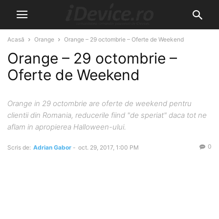
Acasă
Orange
Orange – 29 octombrie – Oferte de Weekend
Orange – 29 octombrie –
Oferte de Weekend
Orange in 29 octombrie are oferte de weekend pentru
clientii din Romania, reducerile fiind "de speriat" daca tot ne
aflam in apropierea Halloween-ului.
0
Scris de:
Adrian Gabor
-
oct. 29, 2017, 1:00 PM