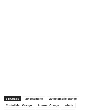
ETICHETE
29 octombrie
29 octombrie orange
Contul Meu Orange
internet Orange
oferte