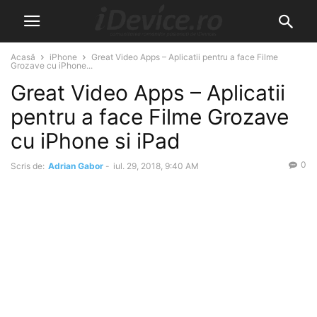
Acasă
iPhone
Great Video Apps – Aplicatii pentru a face Filme
Grozave cu iPhone...
Great Video Apps – Aplicatii
pentru a face Filme Grozave
cu iPhone si iPad
0
Scris de:
Adrian Gabor
-
iul. 29, 2018, 9:40 AM