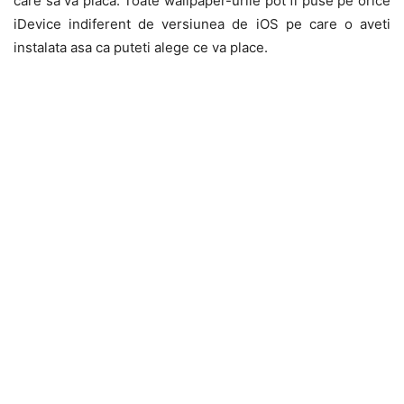
care sa va placa. Toate wallpaper-urile pot fi puse pe orice
iDevice indiferent de versiunea de iOS pe care o aveti
instalata asa ca puteti alege ce va place.