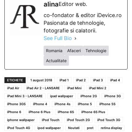
alina
Editor web.
co-fondator & editor iDevice.ro
Pasionata de tehnologie,
fotografie si calatorii.
See Full Bio
Romania
Afaceri
Tehnologie
Actualitate
ETICHETE
1 august 2018
iPad 1
iPad 2
iPad 3
iPad 4
iPad Air
iPad Air 2 - LANSARE
iPad Mini
iPad Mini 2
iPad Mini 3 - LANSARE
ipad wallpaper
iPhone 2G
iPhone 3G
iPhone 3GS
iPhone 4
iPhone 4s
iPhone 5
iPhone 5S
iPhone 6
iPhone 6 Plus
iPhone 6S
iPhone 6S Plus
iphone wallpaper
iPod Touch
iPod Touch 2G
iPod Touch 3G
iPod Touch 4G
ipod wallpaper
Noutati
pret
retina display