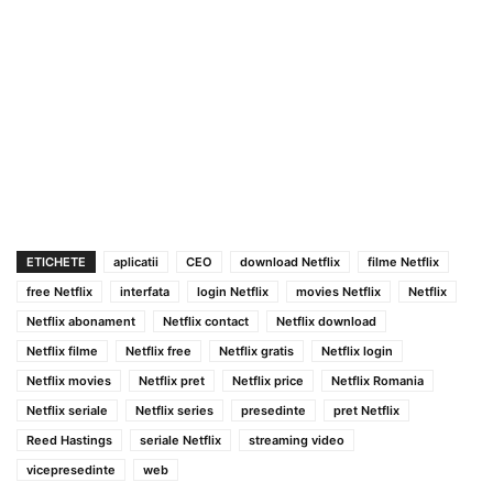
ETICHETE
aplicatii
CEO
download Netflix
filme Netflix
free Netflix
interfata
login Netflix
movies Netflix
Netflix
Netflix abonament
Netflix contact
Netflix download
Netflix filme
Netflix free
Netflix gratis
Netflix login
Netflix movies
Netflix pret
Netflix price
Netflix Romania
Netflix seriale
Netflix series
presedinte
pret Netflix
Reed Hastings
seriale Netflix
streaming video
vicepresedinte
web