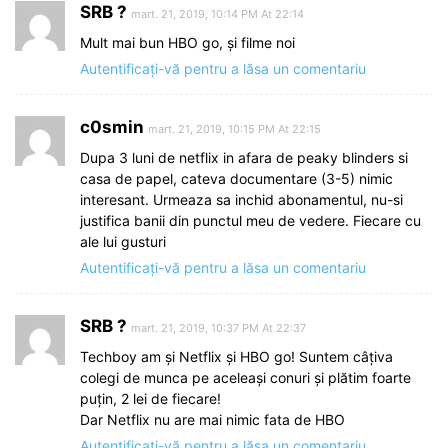
SRB ?
mart. 21, 2019, 10:14 PM At 22:14
Mult mai bun HBO go, și filme noi
Autentificați-vă pentru a lăsa un comentariu
c0smin
mart. 21, 2019, 10:15 PM At 22:15
Dupa 3 luni de netflix in afara de peaky blinders si
casa de papel, cateva documentare (3-5) nimic
interesant. Urmeaza sa inchid abonamentul, nu-si
justifica banii din punctul meu de vedere. Fiecare cu
ale lui gusturi
Autentificați-vă pentru a lăsa un comentariu
SRB ?
mart. 21, 2019, 10:37 PM At 22:37
Techboy am și Netflix și HBO go! Suntem câțiva
colegi de munca pe aceleași conuri și plătim foarte
puțin, 2 lei de fiecare!
Dar Netflix nu are mai nimic fata de HBO
Autentificați-vă pentru a lăsa un comentariu