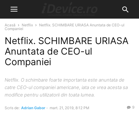
Acasă
Netflix
Netflix. SCHIMBARE URIASA Anuntata de CEO-ul
Companiei
Netflix. SCHIMBARE URIASA
Anuntata de CEO-ul
Companiei
Netflix. O schimbare foarte importanta este anuntata de
catre CEO-ul companiei americane, iata ce vrea acesta sa
modifice pentru utilizatorii din toata lumea.
9
Scris de:
Adrian Gabor
-
mart. 21, 2019, 8:12 PM