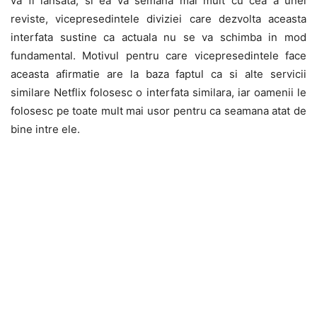
va fi lansata, si ea va semana mai mult cu cea a unei
reviste, vicepresedintele diviziei care dezvolta aceasta
interfata sustine ca actuala nu se va schimba in mod
fundamental. Motivul pentru care vicepresedintele face
aceasta afirmatie are la baza faptul ca si alte servicii
similare Netflix folosesc o interfata similara, iar oamenii le
folosesc pe toate mult mai usor pentru ca seamana atat de
bine intre ele.