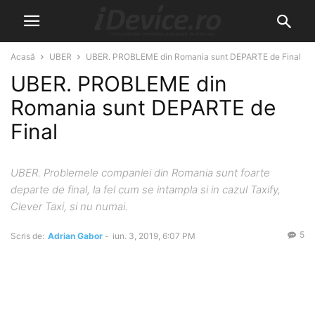
Acasă
UBER
UBER. PROBLEME din Romania sunt DEPARTE de Final
UBER. PROBLEME din
Romania sunt DEPARTE de
Final
UBER. Problemele companiei din Romania sunt foarte
departe de final, la fel cum se intampla si in cazul Taxify,
Clever Taxi, si nu numai.
5
Scris de:
Adrian Gabor
-
iun. 3, 2019, 6:07 PM