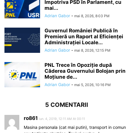
Împotriva PSD în Parlament, cu
mai...
Adrian Gabor
-
mai 8, 2026, 8:03 PM
Guvernul României Publică în
Premieră un Raport al Eficienței
Administrației Locale...
Adrian Gabor
-
mai 8, 2026, 12:15 PM
PNL Trece în Opoziție după
Căderea Guvernului Bolojan prin
Moțiune de...
Adrian Gabor
-
mai 5, 2026, 10:16 PM
5 COMENTARII
ro861
iun. 4, 2019, 12:11 AM At 00:11
Masina personala (cat mai putin), transport in comun