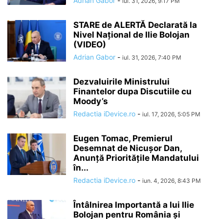
Adrian Gabor
-
iul. 31, 2026, 9:17 PM
STARE de ALERTĂ Declarată la
Nivel Național de Ilie Bolojan
(VIDEO)
Adrian Gabor
-
iul. 31, 2026, 7:40 PM
Dezvaluirile Ministrului
Finantelor dupa Discutiile cu
Moody’s
Redactia iDevice.ro
-
iul. 17, 2026, 5:05 PM
Eugen Tomac, Premierul
Desemnat de Nicușor Dan,
Anunță Prioritățile Mandatului
în...
Redactia iDevice.ro
-
iun. 4, 2026, 8:43 PM
Întâlnirea Importantă a lui Ilie
Bolojan pentru România și