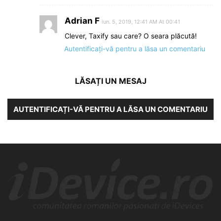
Adrian F
iun. 5, 2019, 12:41 AM At 00:41
Clever, Taxify sau care? O seara plăcută!
Autentificați-vă pentru a lăsa un comentariu
LĂSAȚI UN MESAJ
AUTENTIFICAȚI-VĂ PENTRU A LĂSA UN COMENTARIU