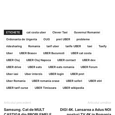
ETICHETE
cat costa uber
Clever Taxi
Guvernul Romaniei
Ordonanta de Urgenta
OUG
pret UBER
probleme
ridesharing
Romania
tarif uber
tarife UBER
taxi
Taxify
Uber
UBER Brasov
UBER Bucuresti
UBER cat costa
UBER Cluj
UBER Cluj Napoca
UBER contact
UBER dex
UBER drive
UBER eats
UBER eats romania
UBER Forum
Uber iasi
Uber interzis
UBER login
UBER pret
Uber Romania
UBER romania orase
UBER soferi
UBER stiri
UBER tarif curse
UBER Timisoara
UBER wikipedia
Articolul precedent
Articolul următor
Samsung. Cat de MULT
DIGI 4K. Lansarea a Adus NOI
CASTIGA din PROBLEMELE
posturi TV 4K in Romania