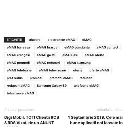
ETICHETE
afacere
electronice eMAG
eMAG
eMAG baneasa
eMAG brasov
eMAG constanta
eMAG contact
eMAG crangasi
eMAG galati
eMAG iasi
eMAG oferte
eMAG promotii
eMAG reduceri
eMAg samsung
eMAG telefoane
eMAG televizoare
oferte
oferte eMAG
pret redus
promotii
promotii eMAG
reduceri
reduceri eMAG
Samsung Galaxy S9
telefoane eMAG
televizoare eMAG
Articolul precedent
Articolul următor
Digi Mobil. TOTI Clientii RCS
1 Septembrie 2019. Cele mai
& RDS Vizati de un ANUNT
bune aplicatii noi lansate in