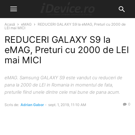
Acasă
eMAG
REDUCERI GALAXY S9 la eMAG, Preturi cu 2000 de
LEI mai MICI
REDUCERI GALAXY S9 la
eMAG, Preturi cu 2000 de LEI
mai MICI
eMAG. Samsung GALAXY S9 este vandut cu reduceri de
pana la 2000 de LEI in Romania in momentul de fata,
preturile fiind unele dintre cele mai bune de pana acum.
0
Scris de:
Adrian Gabor
-
sept. 1, 2019, 11:10 AM