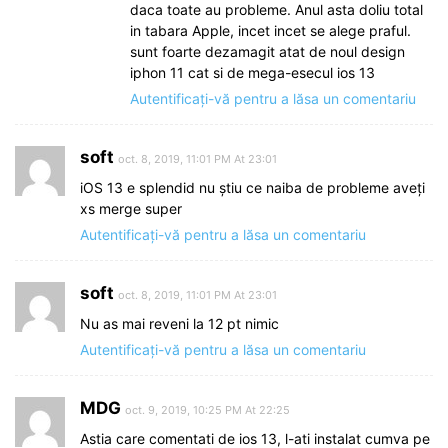
daca toate au probleme. Anul asta doliu total
in tabara Apple, incet incet se alege praful.
sunt foarte dezamagit atat de noul design
iphon 11 cat si de mega-esecul ios 13
Autentificați-vă pentru a lăsa un comentariu
soft
oct. 8, 2019, 11:01 PM At 23:01
iOS 13 e splendid nu știu ce naiba de probleme aveți
xs merge super
Autentificați-vă pentru a lăsa un comentariu
soft
oct. 8, 2019, 11:01 PM At 23:01
Nu as mai reveni la 12 pt nimic
Autentificați-vă pentru a lăsa un comentariu
MDG
oct. 9, 2019, 10:25 PM At 22:25
Astia care comentati de ios 13, l-ati instalat cumva pe