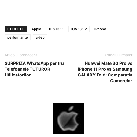
ETICHETE
Apple
iOS 13.1.1
iOS 13.1.2
iPhone
performante
video
Articolul precedent
Articolul următor
SURPRIZA WhatsApp pentru
Huawei Mate 30 Pro vs
Telefoanele TUTUROR
iPhone 11 Pro vs Samsung
Utilizatorilor
GALAXY Fold: Comparatia
Camerelor