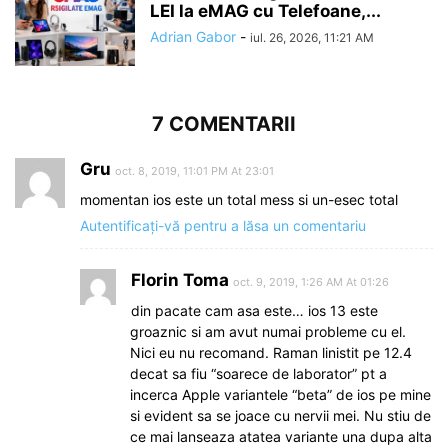
LEI la eMAG cu Telefoane,...
Adrian Gabor
-
iul. 26, 2026, 11:21 AM
7 COMENTARII
Gru
oct. 8, 2019, 11:01 PM At 23:01
momentan ios este un total mess si un-esec total
Autentificați-vă pentru a lăsa un comentariu
Florin Toma
oct. 9, 2019, 1:26 AM At 01:26
din pacate cam asa este… ios 13 este
groaznic si am avut numai probleme cu el.
Nici eu nu recomand. Raman linistit pe 12.4
decat sa fiu “soarece de laborator” pt a
incerca Apple variantele “beta” de ios pe mine
si evident sa se joace cu nervii mei. Nu stiu de
ce mai lanseaza atatea variante una dupa alta