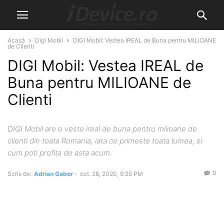
Acasă
Digi Mobil
DIGI Mobil: Vestea IREAL de Buna pentru MILIOANE
de Clienti
DIGI Mobil: Vestea IREAL de
Buna pentru MILIOANE de
Clienti
DIGI Mobil are o veste ireal de buna pentru milioane de
clienti din toata Romania, iata ce primeste toata lumea, si
cum poti profita de asta acum.
0
Scris de:
Adrian Gabor
-
oct. 28, 2020, 9:25 PM