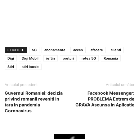
ETICHETE
5G
abonamente
acces
afacere
clienti
Digi
Digi Mobil
ieftin
preturi
retea 5G
Romania
Stiri
stiri locale
Articolul precedent
Articolul următor
Guvernul Romaniei: decizia
Facebook Messenger:
privind romanii reveniti in
PROBLEMA Extrem de
tara in pandemia
GRAVA Ascunsa in Aplicatie
Coronavirus