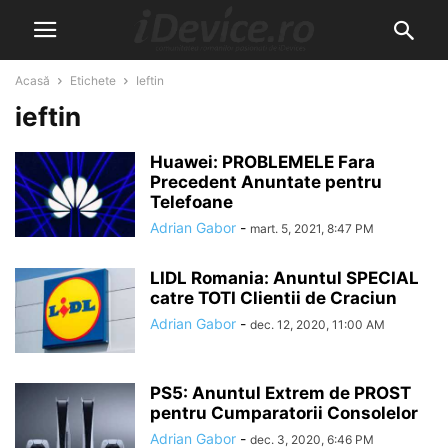
Acasă
Etichete
Ieftin
ieftin
Huawei: PROBLEMELE Fara
Precedent Anuntate pentru
Telefoane
Adrian Gabor
-
mart. 5, 2021, 8:47 PM
LIDL Romania: Anuntul SPECIAL
catre TOTI Clientii de Craciun
Adrian Gabor
-
dec. 12, 2020, 11:00 AM
PS5: Anuntul Extrem de PROST
pentru Cumparatorii Consolelor
Adrian Gabor
-
dec. 3, 2020, 6:46 PM