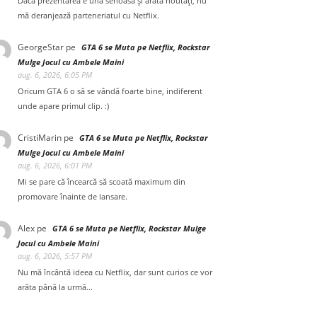
Dacă prezentarea e una serioasă și arată noutăți, nu
mă deranjează parteneriatul cu Netflix.
GeorgeStar
pe
GTA 6 se Muta pe Netflix, Rockstar
Mulge Jocul cu Ambele Maini
aug. 6, 2026, 6:05 PM
Oricum GTA 6 o să se vândă foarte bine, indiferent
unde apare primul clip. :)
CristiMarin
pe
GTA 6 se Muta pe Netflix, Rockstar
Mulge Jocul cu Ambele Maini
aug. 6, 2026, 6:01 PM
Mi se pare că încearcă să scoată maximum din
promovare înainte de lansare.
Alex
pe
GTA 6 se Muta pe Netflix, Rockstar Mulge
Jocul cu Ambele Maini
aug. 6, 2026, 5:57 PM
Nu mă încântă ideea cu Netflix, dar sunt curios ce vor
arăta până la urmă...