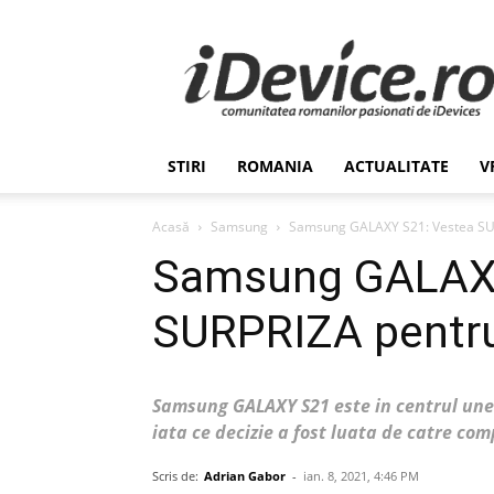
Stiri
de
Ultima
Ora
despre
Romania,
STIRI
ROMANIA
ACTUALITATE
V
Afaceri,
Tehnologie,
Economie,
Acasă
Samsung
Samsung GALAXY S21: Vestea SURP
Stiinta
Samsung GALAXY
–
iDevice.ro
SURPRIZA pentru 
Samsung GALAXY S21 este in centrul unei 
iata ce decizie a fost luata de catre c
Scris de:
Adrian Gabor
-
ian. 8, 2021, 4:46 PM