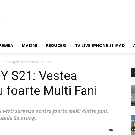
REMEA
MASINI
REDUCERI
TV LIVE IPHONE SI IPAD
RIZA pentru foarte Multi Fani
 S21: Vestea
foarte Multi Fani
vesti surpriza pentru foarte multi dintre fani,
ompania Samsung.
0