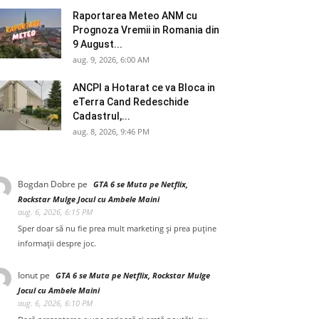
Raportarea Meteo ANM cu
Prognoza Vremii in Romania din
9 August...
aug. 9, 2026, 6:00 AM
ANCPI a Hotarat ce va Bloca in
eTerra Cand Redeschide
Cadastrul,...
aug. 8, 2026, 9:46 PM
Bogdan Dobre
pe
GTA 6 se Muta pe Netflix,
Rockstar Mulge Jocul cu Ambele Maini
aug. 6, 2026, 6:15 PM
Sper doar să nu fie prea mult marketing și prea puține
informații despre joc.
Ionut
pe
GTA 6 se Muta pe Netflix, Rockstar Mulge
Jocul cu Ambele Maini
aug. 6, 2026, 6:10 PM