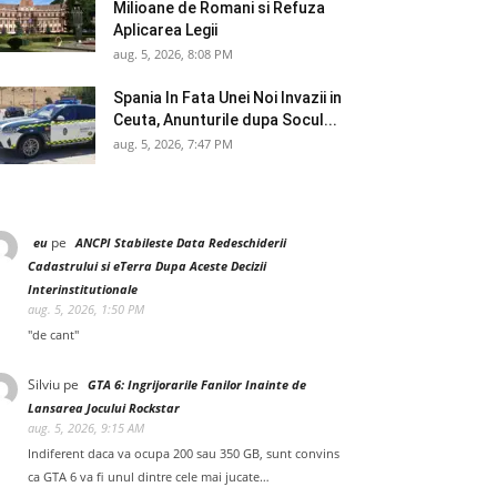
Milioane de Romani si Refuza
Aplicarea Legii
aug. 5, 2026, 8:08 PM
Spania In Fata Unei Noi Invazii in
Ceuta, Anunturile dupa Socul...
aug. 5, 2026, 7:47 PM
pe
eu
ANCPI Stabileste Data Redeschiderii
Cadastrului si eTerra Dupa Aceste Decizii
Interinstitutionale
aug. 5, 2026, 1:50 PM
"de cant"
Silviu
pe
GTA 6: Ingrijorarile Fanilor Inainte de
Lansarea Jocului Rockstar
aug. 5, 2026, 9:15 AM
Indiferent daca va ocupa 200 sau 350 GB, sunt convins
ca GTA 6 va fi unul dintre cele mai jucate…