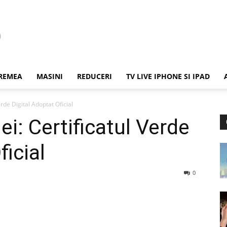
REMEA
MASINI
REDUCERI
TV LIVE IPHONE SI IPAD
rde Digital Adoptat Oficial
i: Certificatul Verde
ficial
0