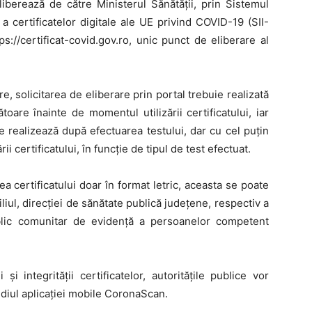
eliberează de către Ministerul Sănătății, prin Sistemul
 a certificatelor digitale ale UE privind COVID-19 (SII-
s://certificat-covid.gov.ro, unic punct de eliberare al
e, solicitarea de eliberare prin portal trebuie realizată
ătoare înainte de momentul utilizării certificatului, iar
se realizează după efectuarea testului, dar cu cel puțin
i certificatului, în funcție de tipul de test efectuat.
ea certificatului doar în format letric, aceasta se poate
iliul, direcției de sănătate publică județene, respectiv a
ublic comunitar de evidență a persoanelor competent
ii și integrității certificatelor, autoritățile publice vor
ediul aplicației mobile CoronaScan.