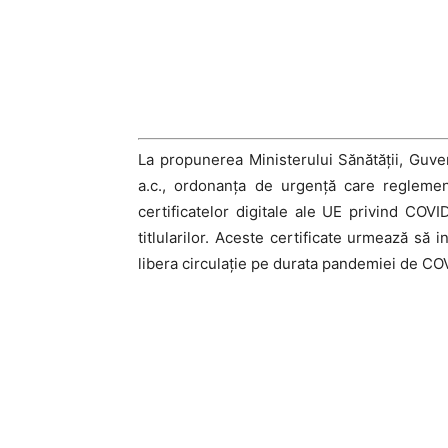
La propunerea Ministerului Sănătății, Guve
a.c., ordonanța de urgență care reglemen
certificatelor digitale ale UE privind COV
titlularilor. Aceste certificate urmează să in
libera circulație pe durata pandemiei de CO