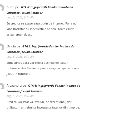
Aurel
pe
GTA 6: Ingrijorarile Fanilor Inainte de
Lansarea Jocului Rockstar
aug. 5, 2026, 9:11 AM
Eu cred ca se exagereaza putin pe internet. Pana nu
vine Rockstar cu specificatiile oficiale, toate cifrele
astea raman doar…
Ovidiu
pe
GTA 6: Ingrijorarile Fanilor Inainte de
Lansarea Jocului Rockstar
aug. 5, 2026, 9:01 AM
Sunt curios daca vor exista pachete de texturi
optionale. Asa fiecare isi poate alege cat spatiu ocupa
jocul, in functie…
Alexandru
pe
GTA 6: Ingrijorarile Fanilor Inainte de
Lansarea Jocului Rockstar
aug. 5, 2026, 8:51 AM
Cred ca Rockstar va livra un joc exceptional, dar
utilizatorii ar trebui sa inceapa sa faca loc din timp pe…