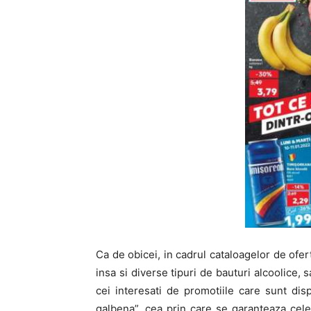
Ca de obicei, in cadrul cataloagelor de ofer
insa si diverse tipuri de bauturi alcoolice
cei interesati de promotiile care sunt dis
galbena”, cea prin care se garanteaza cele