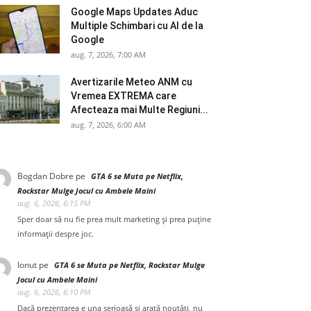
Google Maps Updates Aduc
Multiple Schimbari cu AI de la
Google
aug. 7, 2026, 7:00 AM
Avertizarile Meteo ANM cu
Vremea EXTREMA care
Afecteaza mai Multe Regiuni...
aug. 7, 2026, 6:00 AM
Bogdan Dobre
pe
GTA 6 se Muta pe Netflix,
Rockstar Mulge Jocul cu Ambele Maini
aug. 6, 2026, 6:15 PM
Sper doar să nu fie prea mult marketing și prea puține
informații despre joc.
Ionut
pe
GTA 6 se Muta pe Netflix, Rockstar Mulge
Jocul cu Ambele Maini
aug. 6, 2026, 6:10 PM
Dacă prezentarea e una serioasă și arată noutăți, nu