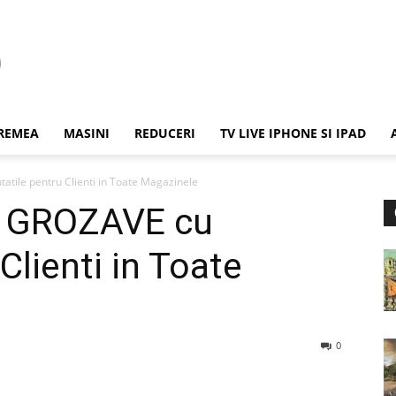
REMEA
MASINI
REDUCERI
TV LIVE IPHONE SI IPAD
atile pentru Clienti in Toate Magazinele
le GROZAVE cu
Clienti in Toate
0