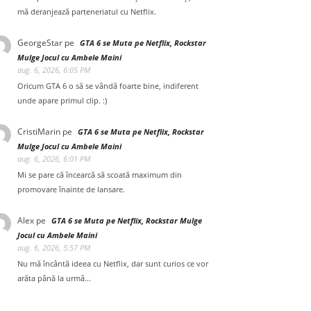
mă deranjează parteneriatul cu Netflix.
GeorgeStar
pe
GTA 6 se Muta pe Netflix, Rockstar
Mulge Jocul cu Ambele Maini
aug. 6, 2026, 6:05 PM
Oricum GTA 6 o să se vândă foarte bine, indiferent
unde apare primul clip. :)
CristiMarin
pe
GTA 6 se Muta pe Netflix, Rockstar
Mulge Jocul cu Ambele Maini
aug. 6, 2026, 6:01 PM
Mi se pare că încearcă să scoată maximum din
promovare înainte de lansare.
Alex
pe
GTA 6 se Muta pe Netflix, Rockstar Mulge
Jocul cu Ambele Maini
aug. 6, 2026, 5:57 PM
Nu mă încântă ideea cu Netflix, dar sunt curios ce vor
arăta până la urmă...