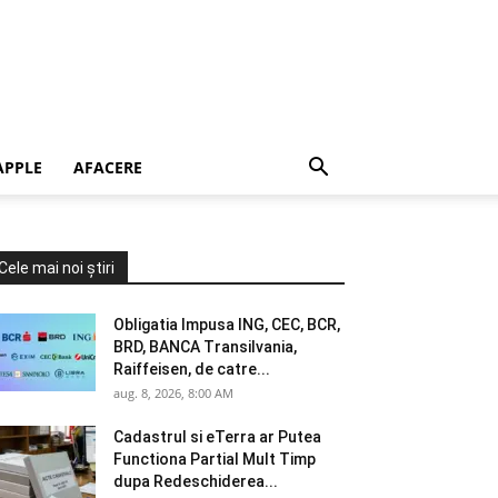
APPLE
AFACERE
Cele mai noi știri
Obligatia Impusa ING, CEC, BCR,
BRD, BANCA Transilvania,
Raiffeisen, de catre...
aug. 8, 2026, 8:00 AM
Cadastrul si eTerra ar Putea
Functiona Partial Mult Timp
dupa Redeschiderea...