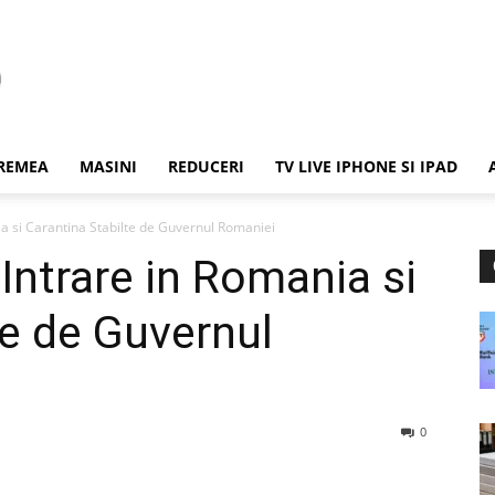
REMEA
MASINI
REDUCERI
TV LIVE IPHONE SI IPAD
ia si Carantina Stabilte de Guvernul Romaniei
 Intrare in Romania si
te de Guvernul
0