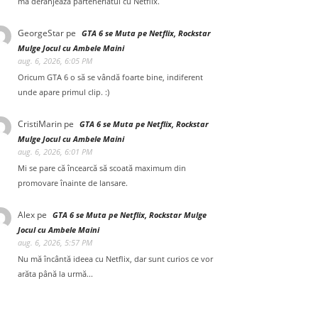
mă deranjează parteneriatul cu Netflix.
GeorgeStar
pe
GTA 6 se Muta pe Netflix, Rockstar
Mulge Jocul cu Ambele Maini
aug. 6, 2026, 6:05 PM
Oricum GTA 6 o să se vândă foarte bine, indiferent
unde apare primul clip. :)
CristiMarin
pe
GTA 6 se Muta pe Netflix, Rockstar
Mulge Jocul cu Ambele Maini
aug. 6, 2026, 6:01 PM
Mi se pare că încearcă să scoată maximum din
promovare înainte de lansare.
Alex
pe
GTA 6 se Muta pe Netflix, Rockstar Mulge
Jocul cu Ambele Maini
aug. 6, 2026, 5:57 PM
Nu mă încântă ideea cu Netflix, dar sunt curios ce vor
arăta până la urmă...