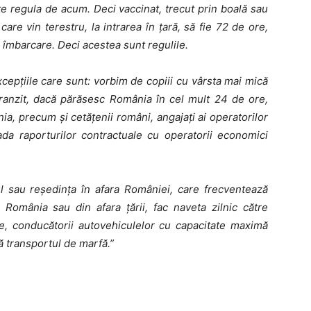
te regula de acum. Deci vaccinat, trecut prin boală sau
are vin terestru, la intrarea în țară, să fie 72 de ore,
 îmbarcare. Deci acestea sunt regulile.
cepțiile care sunt: vorbim de copiii cu vârsta mai mică
tranzit, dacă părăsesc România în cel mult 24 de ore,
ânia, precum și cetățenii români, angajați ai operatorilor
ada raporturilor contractuale cu operatorii economici
ul sau reședința în afara României, care frecventează
n România sau din afara țării, fac naveta zilnic către
e, conducătorii autovehiculelor cu capacitate maximă
ă transportul de marfă.”