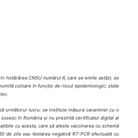
prin hotărârea CNSU numărul 6, care se emite astăzi, se
numită culoare în funcție de riscul epidemiologic, state
oșu.
ză următorul lucru: se instituie măsura carantinei cu o
sosesc în România și nu prezintă certificatul digital al
tibile cu acesta, care să ateste vaccinarea cu schemă
180 de zile sau testarea negativă RT-PCR efectuată cu