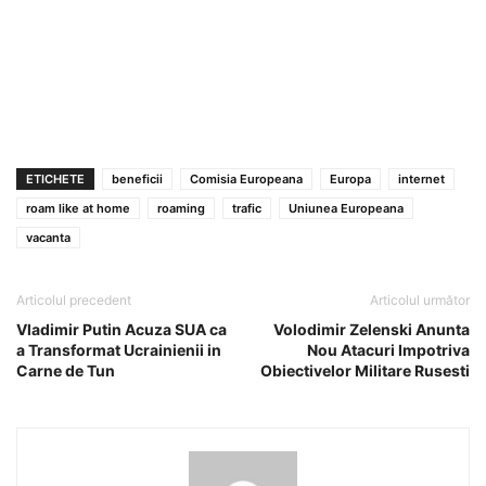
ETICHETE
beneficii
Comisia Europeana
Europa
internet
roam like at home
roaming
trafic
Uniunea Europeana
vacanta
Articolul precedent
Articolul următor
Vladimir Putin Acuza SUA ca
Volodimir Zelenski Anunta
a Transformat Ucrainienii in
Nou Atacuri Impotriva
Carne de Tun
Obiectivelor Militare Rusesti