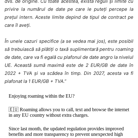
dvs. de origine. Cu toate acestea, există reguli și limite cu
privire la numărul de date pe care le puteți percepe la
prețul intern. Aceste limite depind de tipul de contract pe
care îl aveți.
În unele cazuri specifice (a se vedea mai jos), este posibil
să trebuiască să plătiți o taxă suplimentară pentru roaming
de date, care va fi egală cu plafonul de date angro la nivelul
UE. Această sumă maximă este de 2 EUR/GB de date în
2022 + TVA și va scădea în timp. Din 2027, acesta va fi
plafonat la 1 EUR/GB + TVA.”
Enjoying roaming within the EU?
🇪🇺 Roaming allows you to call, text and browse the internet
in any EU country without extra charges.
Since last month, the updated regulation provides improved
benefits and more transparency to prevent unexpected high