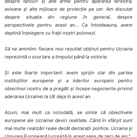
despre tancuri și alte arme pentru apărarea terestră;
avioane și alte mijloace de protecție pe cer. Am discutat
despre situația din regiune în general, despre
perspectivele pentru acest an… Ca întotdeauna, avem
deplină înțelegere cu frații noștri polonezi.
Să ne amintim: fiecare nou rezultat obținut pentru Ucraina
reprezintă o scurtare a timpului până la victorie.
Și este foarte important: avem sprijin clar din partea
instituțiilor europene și a liderilor europeni pentru
obiectivul nostru de a pregăti și începe negocierile privind
aderarea Ucrainei la UE deja în acest an.
Acum, mai mult ca niciodată, se simte că obiectivele
europene ale Ucrainei devin realitate. Când în sfârșit sunt
mai multe realizări reale decât declarații politice. Ucraina și
Uniunea Europeană lucrează în acest sens de zeci de ani.”