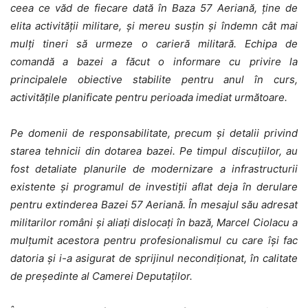
ceea ce văd de fiecare dată în Baza 57 Aeriană, ține de
elita activității militare, și mereu susțin și îndemn cât mai
mulți tineri să urmeze o carieră militară. Echipa de
comandă a bazei a făcut o informare cu privire la
principalele obiective stabilite pentru anul în curs,
activitățile planificate pentru perioada imediat următoare.
Pe domenii de responsabilitate, precum și detalii privind
starea tehnicii din dotarea bazei. Pe timpul discuțiilor, au
fost detaliate planurile de modernizare a infrastructurii
existente și programul de investiții aflat deja în derulare
pentru extinderea Bazei 57 Aeriană. În mesajul său adresat
militarilor români și aliați dislocați în bază, Marcel Ciolacu a
mulțumit acestora pentru profesionalismul cu care își fac
datoria și i-a asigurat de sprijinul necondiționat, în calitate
de președinte al Camerei Deputaților.