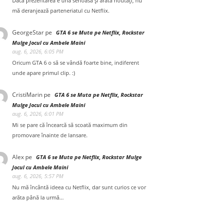
Dacă prezentarea e una serioasă și arată noutăți, nu
mă deranjează parteneriatul cu Netflix.
GeorgeStar
pe
GTA 6 se Muta pe Netflix, Rockstar
Mulge Jocul cu Ambele Maini
aug. 6, 2026, 6:05 PM
Oricum GTA 6 o să se vândă foarte bine, indiferent
unde apare primul clip. :)
CristiMarin
pe
GTA 6 se Muta pe Netflix, Rockstar
Mulge Jocul cu Ambele Maini
aug. 6, 2026, 6:01 PM
Mi se pare că încearcă să scoată maximum din
promovare înainte de lansare.
Alex
pe
GTA 6 se Muta pe Netflix, Rockstar Mulge
Jocul cu Ambele Maini
aug. 6, 2026, 5:57 PM
Nu mă încântă ideea cu Netflix, dar sunt curios ce vor
arăta până la urmă...