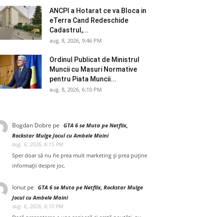
ANCPI a Hotarat ce va Bloca in
eTerra Cand Redeschide
Cadastrul,...
aug. 8, 2026, 9:46 PM
Ordinul Publicat de Ministrul
Muncii cu Masuri Normative
pentru Piata Muncii...
aug. 8, 2026, 6:10 PM
Bogdan Dobre
pe
GTA 6 se Muta pe Netflix,
Rockstar Mulge Jocul cu Ambele Maini
aug. 6, 2026, 6:15 PM
Sper doar să nu fie prea mult marketing și prea puține
informații despre joc.
Ionut
pe
GTA 6 se Muta pe Netflix, Rockstar Mulge
Jocul cu Ambele Maini
aug. 6, 2026, 6:10 PM