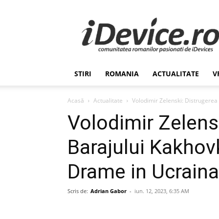
Stiri
de
Ultima
Ora
despre
Romania,
STIRI
ROMANIA
ACTUALITATE
V
Afaceri,
Tehnologie,
Economie,
Acasă
Actualitate
Volodimir Zelenski: Distrugere
Stiinta
Volodimir Zelens
–
iDevice.ro
Barajului Kakhov
Drame in Ucraina
Scris de:
Adrian Gabor
-
iun. 12, 2023, 6:35 AM