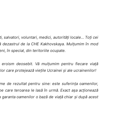
i, salvatori, voluntari, medici, autorități locale… Toți cei
pă dezastrul de la CHE Kakhovskaya. Mulțumim în mod
i, în special, din teritoriile ocupate.
un eroism deosebit. Vă mulțumim pentru fiecare viață
elor care protejează viețile Ucrainei și ale ucrainenilor!
me de rezultat pentru sine: este suferința oamenilor,
pe care teroarea le lasă în urmă. Exact așa acționează
a garanta oamenilor o bază de viață chiar și după acest