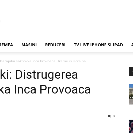
REMEA
MASINI
REDUCERI
TV LIVE IPHONE SI IPAD
a Barajului Kakhovka Inca Provoaca Drame in Ucraina
ki: Distrugerea
ka Inca Provoaca
0