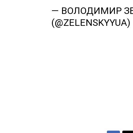
— ВОЛОДИМИР З
(@ZELENSKYYUA)