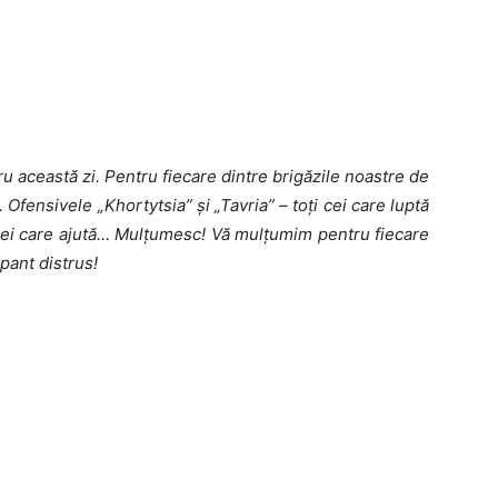
ru această zi. Pentru fiecare dintre brigăzile noastre de
. Ofensivele „Khortytsia” și „Tavria” – toți cei care luptă
oți cei care ajută… Mulțumesc! Vă mulțumim pentru fiecare
pant distrus!