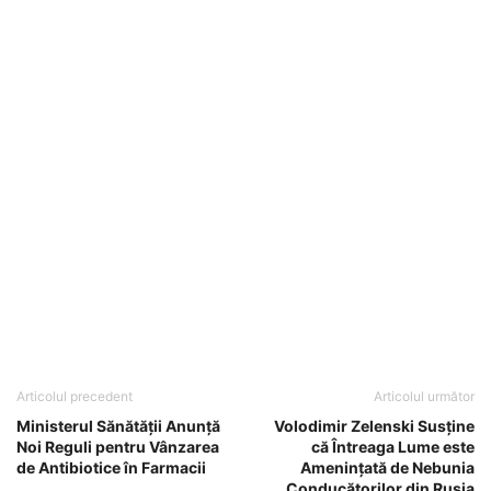
Articolul precedent
Articolul următor
Ministerul Sănătății Anunță
Volodimir Zelenski Susține
Noi Reguli pentru Vânzarea
că Întreaga Lume este
de Antibiotice în Farmacii
Amenințată de Nebunia
Conducătorilor din Rusia