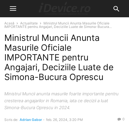
Acasă
Actualitate
Ministrul Muncii Anunta Masurile Oficiale
IMPORTANTE pentru Angajari, Deciziile Luate de Simona-Bucura...
Ministrul Muncii Anunta
Masurile Oficiale
IMPORTANTE pentru
Angajari, Deciziile Luate de
Simona-Bucura Oprescu
Ministrul Muncii anunta masurile foarte importante pentru
cresterea angajarilor in Romania, iata ce decizii a luat
Simona-Bucura Oprescu in 2024.
0
Scris de:
Adrian Gabor
-
feb. 26, 2024, 3:20 PM