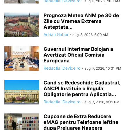
Redactia iDevice.ro
-
aug. 8, 2026, 7:00 AM
Prognoza Meteo ANM pe 30 de
Zile cu Vremea Extrema
Asteptata...
Adrian Gabor
-
aug. 8, 2026, 6:00 AM
Guvernul Interimar Bolojan a
Avertizat Oficial Comisia
Europeana
Redactia iDevice.ro
-
aug. 7, 2026, 10:31 PM
Cand se Redeschide Cadastrul,
ANCPI Instituie o Regula
Obligatorie pentru Aplicatia...
Redactia iDevice.ro
-
aug. 7, 2026, 9:32 PM
Cupoane de Extra Reducere
eMAG pentru Telefoane Ieftine
dupa Preluarea Naspers