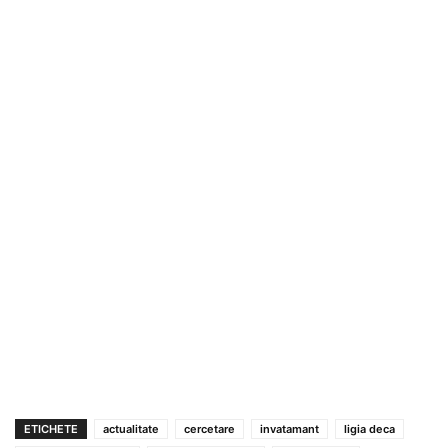
ETICHETE
actualitate
cercetare
invatamant
ligia deca