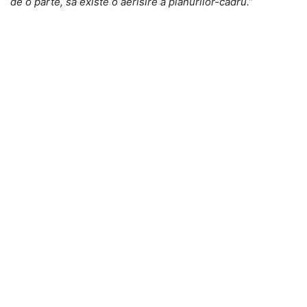
de o parte, să existe o aerisire a planurilor-cadru.”