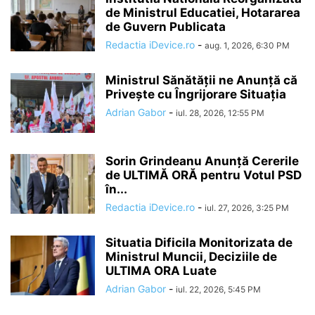
de Ministrul Educatiei, Hotararea
de Guvern Publicata
Redactia iDevice.ro
-
aug. 1, 2026, 6:30 PM
Ministrul Sănătății ne Anunță că
Privește cu Îngrijorare Situația
Adrian Gabor
-
iul. 28, 2026, 12:55 PM
Sorin Grindeanu Anunță Cererile
de ULTIMĂ ORĂ pentru Votul PSD
în...
Redactia iDevice.ro
-
iul. 27, 2026, 3:25 PM
Situatia Dificila Monitorizata de
Ministrul Muncii, Deciziile de
ULTIMA ORA Luate
Adrian Gabor
-
iul. 22, 2026, 5:45 PM