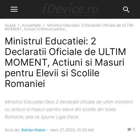
Acasă
Actualitate
Ministrul Educatiei: 2 Declaratii Oficiale de ULTIM
MOMENT, Actiuni si Masuri pentru...
Ministrul Educatiei: 2
Declaratii Oficiale de ULTIM
MOMENT, Actiuni si Masuri
pentru Elevii si Scolile
Romaniei
Ministrul Educatiei face 2 declaratii oficiale de ultim moment
cu actiuni si masuri pentru elevii din scolile din toata
Romania, iata ce spune Ligia Deca.
0
Scris de:
Adrian Gabor
-
mart. 27, 2024, 10:35 AM