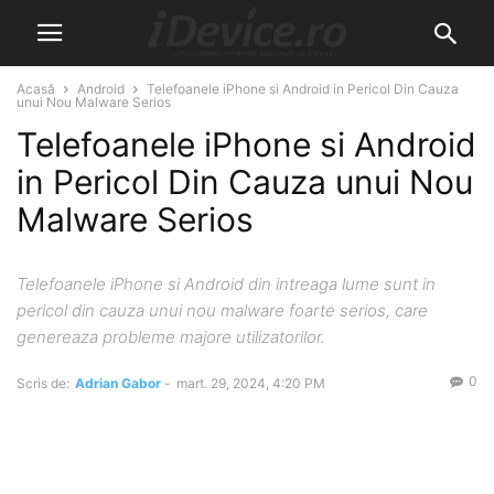
Acasă
Android
Telefoanele iPhone si Android in Pericol Din Cauza
unui Nou Malware Serios
Telefoanele iPhone si Android
in Pericol Din Cauza unui Nou
Malware Serios
Telefoanele iPhone si Android din intreaga lume sunt in
pericol din cauza unui nou malware foarte serios, care
genereaza probleme majore utilizatorilor.
0
Scris de:
Adrian Gabor
-
mart. 29, 2024, 4:20 PM