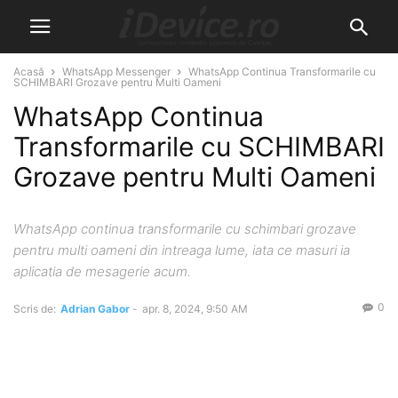
Acasă
WhatsApp Messenger
WhatsApp Continua Transformarile cu
SCHIMBARI Grozave pentru Multi Oameni
WhatsApp Continua
Transformarile cu SCHIMBARI
Grozave pentru Multi Oameni
WhatsApp continua transformarile cu schimbari grozave
pentru multi oameni din intreaga lume, iata ce masuri ia
aplicatia de mesagerie acum.
0
Scris de:
Adrian Gabor
-
apr. 8, 2024, 9:50 AM