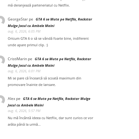
mă deranjează parteneriatul cu Netflix.
GeorgeStar
pe
GTA 6 se Muta pe Netflix, Rockstar
Mulge Jocul cu Ambele Maini
aug. 6, 2026, 6:05 PM
Oricum GTA 6 o să se vândă foarte bine, indiferent
unde apare primul clip. :)
CristiMarin
pe
GTA 6 se Muta pe Netflix, Rockstar
Mulge Jocul cu Ambele Maini
aug. 6, 2026, 6:01 PM
Mi se pare că încearcă să scoată maximum din
promovare înainte de lansare.
Alex
pe
GTA 6 se Muta pe Netflix, Rockstar Mulge
Jocul cu Ambele Maini
aug. 6, 2026, 5:57 PM
Nu mă încântă ideea cu Netflix, dar sunt curios ce vor
arăta până la urmă...