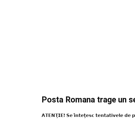
Posta Romana trage un s
𝗔𝗧𝗘𝗡𝗧̗𝗜𝗘❗ 𝗦𝗲 𝗶̂𝗻𝘁𝗲𝘁̗𝗲𝘀𝗰 𝘁𝗲𝗻𝘁𝗮𝘁𝗶𝘃𝗲𝗹𝗲 𝗱𝗲 