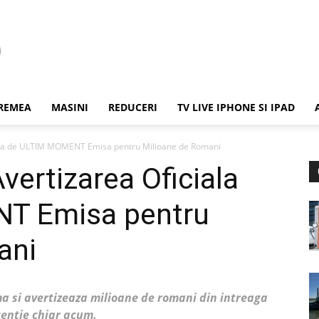
REMEA
MASINI
REDUCERI
TV LIVE IPHONE SI IPAD
ala de ULTIM MOMENT Emisa pentru Milioane de Romani
ertizarea Oficiala
T Emisa pentru
ani
 si avertizeaza milioane de romani din intreaga
tentie chiar acum.