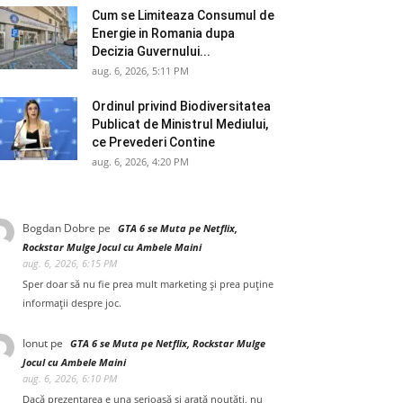
Cum se Limiteaza Consumul de
Energie in Romania dupa
Decizia Guvernului...
aug. 6, 2026, 5:11 PM
Ordinul privind Biodiversitatea
Publicat de Ministrul Mediului,
ce Prevederi Contine
aug. 6, 2026, 4:20 PM
Bogdan Dobre
pe
GTA 6 se Muta pe Netflix,
Rockstar Mulge Jocul cu Ambele Maini
aug. 6, 2026, 6:15 PM
Sper doar să nu fie prea mult marketing și prea puține
informații despre joc.
Ionut
pe
GTA 6 se Muta pe Netflix, Rockstar Mulge
Jocul cu Ambele Maini
aug. 6, 2026, 6:10 PM
Dacă prezentarea e una serioasă și arată noutăți, nu