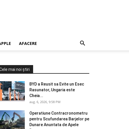
APPLE
AFACERE
Cele mai noi știri
BYD a Reusit sa Evite un Esec
Rasunator, Ungaria este
Cheia...
aug. 6, 2026, 9:58 PM
Operatiune Contracronometru
pentru Scufundarea Barjelor pe
Dunare Anuntata de Apele