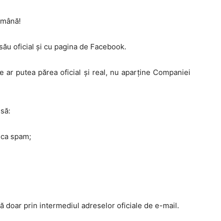
omână!
ău oficial și cu pagina de Facebook.
 ar putea părea oficial şi real, nu aparține Companiei
 să:
i ca spam;
oar prin intermediul adreselor oficiale de e-mail.