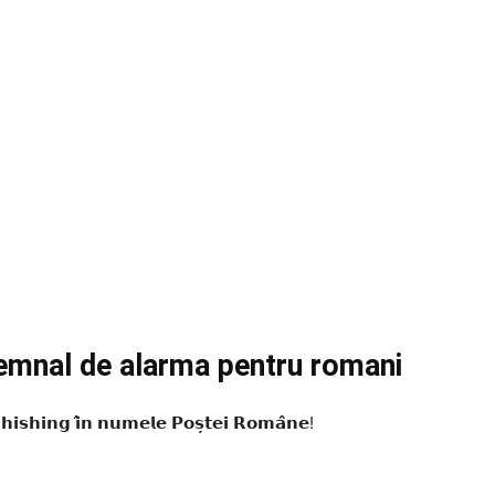
emnal de alarma pentru romani
𝗽𝗵𝗶𝘀𝗵𝗶𝗻𝗴 𝗶̂𝗻 𝗻𝘂𝗺𝗲𝗹𝗲 𝗣𝗼𝘀̦𝘁𝗲𝗶 𝗥𝗼𝗺𝗮̂𝗻𝗲!