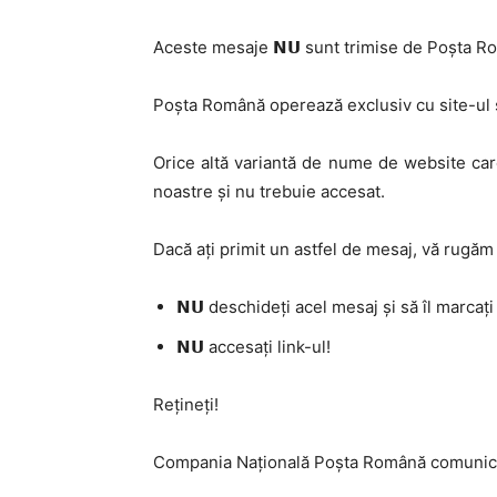
Aceste mesaje 𝗡𝗨 sunt trimise de Poșta R
Poșta Română operează exclusiv cu site-ul s
Orice altă variantă de nume de website care
noastre şi nu trebuie accesat.
Dacă ați primit un astfel de mesaj, vă rugăm
𝗡𝗨 deschideți acel mesaj și să îl marcaț
𝗡𝗨 accesați link-ul!
Rețineți!
Compania Națională Poșta Română comunică d