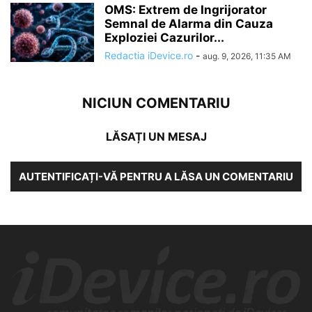
OMS: Extrem de Ingrijorator
Semnal de Alarma din Cauza
Exploziei Cazurilor...
Redactia iDevice.ro
-
aug. 9, 2026, 11:35 AM
NICIUN COMENTARIU
LĂSAȚI UN MESAJ
AUTENTIFICAȚI-VĂ PENTRU A LĂSA UN COMENTARIU