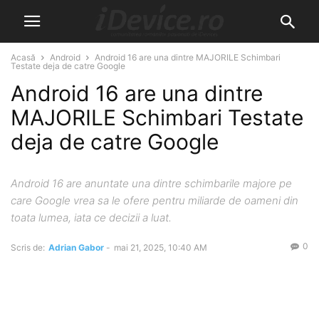
Acasă
Android
Android 16 are una dintre MAJORILE Schimbari
Testate deja de catre Google
Android 16 are una dintre
MAJORILE Schimbari Testate
deja de catre Google
Android 16 are anuntate una dintre schimbarile majore pe
care Google vrea sa le ofere pentru miliarde de oameni din
toata lumea, iata ce decizii a luat.
0
Scris de:
Adrian Gabor
-
mai 21, 2025, 10:40 AM