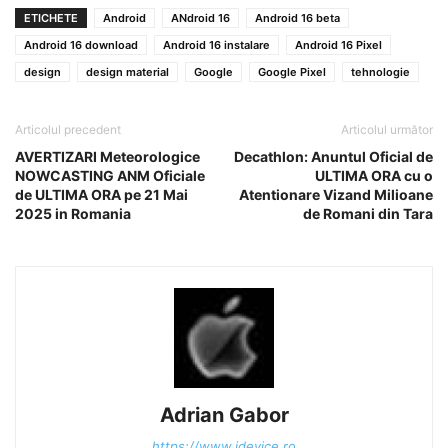
ETICHETE
Android
ANdroid 16
Android 16 beta
Android 16 download
Android 16 instalare
Android 16 Pixel
design
design material
Google
Google Pixel
tehnologie
Articolul precedent
Articolul următor
AVERTIZARI Meteorologice
Decathlon: Anuntul Oficial de
NOWCASTING ANM Oficiale
ULTIMA ORA cu o
de ULTIMA ORA pe 21 Mai
Atentionare Vizand Milioane
2025 in Romania
de Romani din Tara
Adrian Gabor
https://www.idevice.ro