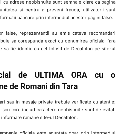
kuri cu adrese neobisnuite sunt semnale clare ca pagina
nitatea si pentru a preveni frauda, utilizatorii sunt
ormatii bancare prin intermediul acestor pagini false.
or false, reprezentantii au emis cateva recomandari
ebuie sa corespunda exact cu denumirea oficiala, fara
e sa fie identic cu cel folosit de Decathlon pe site-ul
ficial de ULTIMA ORA cu o
ne de Romani din Tara
tari sau in mesaje private trebuie verificate cu atentie;
 sau care includ caractere neobisnuite sunt de evitat.
de informare ramane site-ul Decathlon.
ampanie oficiala este anuntata doar prin intermediul