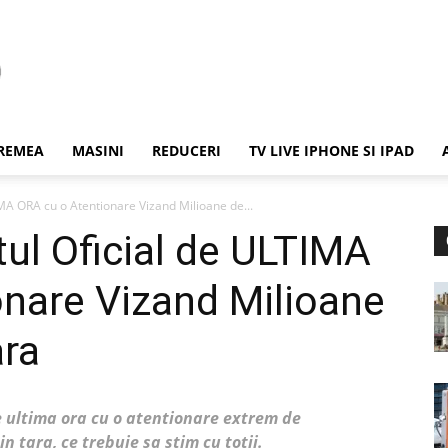
REMEA
MASINI
REDUCERI
TV LIVE IPHONE SI IPAD
MA ORA cu o Atentionare Vizand Milioane de...
ul Oficial de ULTIMA
nare Vizand Milioane
ara
e ultima ora cu o atentionare extrem de
 tara, ce trebuie sa stim cu totii.