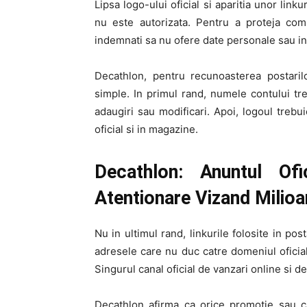
Lipsa logo-ului oficial si aparitia unor lin
nu este autorizata. Pentru a proteja comu
indemnati sa nu ofere date personale sau inf
Decathlon, pentru recunoasterea postaril
simple. In primul rand, numele contului tr
adaugiri sau modificari. Apoi, logoul trebui
oficial si in magazine.
Decathlon: Anuntul O
Atentionare Vizand Milioa
Nu in ultimul rand, linkurile folosite in pos
adresele care nu duc catre domeniul oficial
Singurul canal oficial de vanzari online si 
Decathlon afirma ca orice promotie sau c