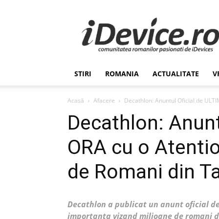
Stiri
de
Ultima
Ora
despre
Romania,
STIRI
ROMANIA
ACTUALITATE
V
Afaceri,
Tehnologie,
Economie,
Acasă
Afacere
Decathlon: Anuntul Oficial de ULTI
Stiinta
Decathlon: Anunt
–
iDevice.ro
ORA cu o Atentio
de Romani din T
Decathlon a publicat un anunt oficial d
importanta vizand milioane de romani din