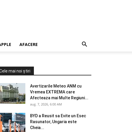
APPLE
AFACERE
Cele mai noi știri
Avertizarile Meteo ANM cu
Vremea EXTREMA care
Afecteaza mai Multe Regiuni...
aug. 7, 2026, 6:00 AM
BYD a Reusit sa Evite un Esec
Rasunator, Ungaria este
Cheia...