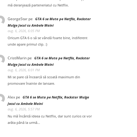
mă deranjează parteneriatul cu Netflix.
GeorgeStar
pe
GTA 6 se Muta pe Netflix, Rockstar
Mulge Jocul cu Ambele Maini
aug. 6, 2026, 6:05 PM
Oricum GTA 6 o să se vândă foarte bine, indiferent
unde apare primul clip. :)
CristiMarin
pe
GTA 6 se Muta pe Netflix, Rockstar
Mulge Jocul cu Ambele Maini
aug. 6, 2026, 6:01 PM
Mi se pare că încearcă să scoată maximum din
promovare înainte de lansare.
Alex
pe
GTA 6 se Muta pe Netflix, Rockstar Mulge
Jocul cu Ambele Maini
aug. 6, 2026, 5:57 PM
Nu mă încântă ideea cu Netflix, dar sunt curios ce vor
arăta până la urmă...