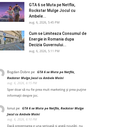
GTA 6 se Muta pe Netflix,
Rockstar Mulge Jocul cu
Ambele...
aug. 6, 2026, 5:45 PM
Cum se Limiteaza Consumul de
Energie in Romania dupa
Decizia Guvernului...
aug. 6, 2026, 5:11 PM
Bogdan Dobre
pe
GTA 6 se Muta pe Netflix,
Rockstar Mulge Jocul cu Ambele Maini
aug. 6, 2026, 6:15 PM
Sper doar să nu fie prea mult marketing și prea puține
informații despre joc.
Ionut
pe
GTA 6 se Muta pe Netflix, Rockstar Mulge
Jocul cu Ambele Maini
aug. 6, 2026, 6:10 PM
Dacă prezentarea e una serioasă și arată noutăți, nu