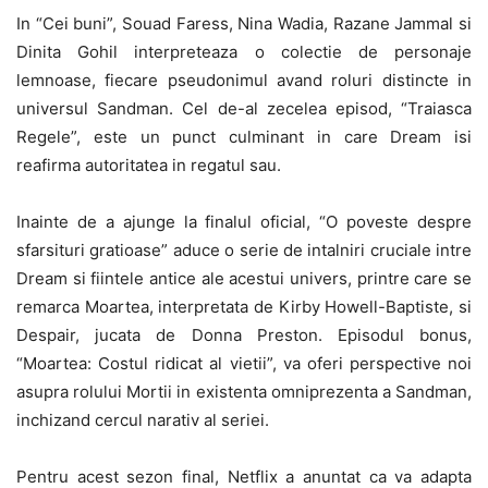
In “Cei buni”, Souad Faress, Nina Wadia, Razane Jammal si
Dinita Gohil interpreteaza o colectie de personaje
lemnoase, fiecare pseudonimul avand roluri distincte in
universul Sandman. Cel de-al zecelea episod, “Traiasca
Regele”, este un punct culminant in care Dream isi
reafirma autoritatea in regatul sau.
Inainte de a ajunge la finalul oficial, “O poveste despre
sfarsituri gratioase” aduce o serie de intalniri cruciale intre
Dream si fiintele antice ale acestui univers, printre care se
remarca Moartea, interpretata de Kirby Howell-Baptiste, si
Despair, jucata de Donna Preston. Episodul bonus,
“Moartea: Costul ridicat al vietii”, va oferi perspective noi
asupra rolului Mortii in existenta omniprezenta a Sandman,
inchizand cercul narativ al seriei.
Pentru acest sezon final, Netflix a anuntat ca va adapta