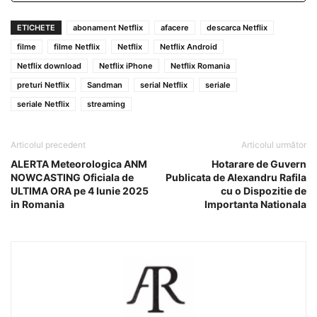
ETICHETE
abonament Netflix
afacere
descarca Netflix
filme
filme Netflix
Netflix
Netflix Android
Netflix download
Netflix iPhone
Netflix Romania
preturi Netflix
Sandman
serial Netflix
seriale
seriale Netflix
streaming
Articolul precedent
Articolul următor
ALERTA Meteorologica ANM
Hotarare de Guvern
NOWCASTING Oficiala de
Publicata de Alexandru Rafila
ULTIMA ORA pe 4 Iunie 2025
cu o Dispozitie de
in Romania
Importanta Nationala