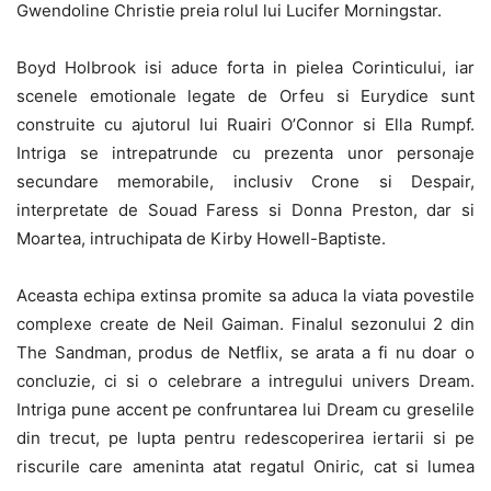
Gwendoline Christie preia rolul lui Lucifer Morningstar.
Boyd Holbrook isi aduce forta in pielea Corinticului, iar
scenele emotionale legate de Orfeu si Eurydice sunt
construite cu ajutorul lui Ruairi O’Connor si Ella Rumpf.
Intriga se intrepatrunde cu prezenta unor personaje
secundare memorabile, inclusiv Crone si Despair,
interpretate de Souad Faress si Donna Preston, dar si
Moartea, intruchipata de Kirby Howell-Baptiste.
Aceasta echipa extinsa promite sa aduca la viata povestile
complexe create de Neil Gaiman. Finalul sezonului 2 din
The Sandman, produs de Netflix, se arata a fi nu doar o
concluzie, ci si o celebrare a intregului univers Dream.
Intriga pune accent pe confruntarea lui Dream cu greselile
din trecut, pe lupta pentru redescoperirea iertarii si pe
riscurile care ameninta atat regatul Oniric, cat si lumea