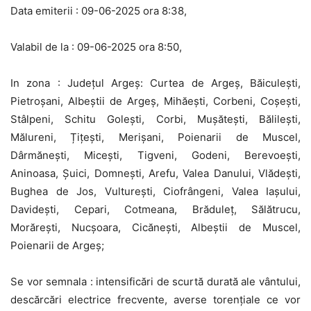
Data emiterii : 09-06-2025 ora 8:38,
Valabil de la : 09-06-2025 ora 8:50,
In zona : Județul Argeş: Curtea de Argeș, Băiculești,
Pietroșani, Albeștii de Argeș, Mihăești, Corbeni, Coșești,
Stâlpeni, Schitu Golești, Corbi, Mușătești, Bălilești,
Mălureni, Țițești, Merișani, Poienarii de Muscel,
Dârmănești, Micești, Tigveni, Godeni, Berevoești,
Aninoasa, Șuici, Domnești, Arefu, Valea Danului, Vlădești,
Bughea de Jos, Vulturești, Ciofrângeni, Valea Iașului,
Davidești, Cepari, Cotmeana, Brăduleț, Sălătrucu,
Morărești, Nucșoara, Cicănești, Albeștii de Muscel,
Poienarii de Argeș;
Se vor semnala : intensificări de scurtă durată ale vântului,
descărcări electrice frecvente, averse torențiale ce vor