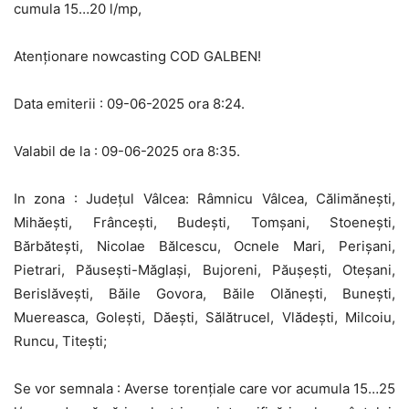
cumula 15…20 l/mp,
Atenționare nowcasting COD GALBEN!
Data emiterii : 09-06-2025 ora 8:24.
Valabil de la : 09-06-2025 ora 8:35.
In zona : Județul Vâlcea: Râmnicu Vâlcea, Călimănești,
Mihăești, Frâncești, Budești, Tomșani, Stoenești,
Bărbătești, Nicolae Bălcescu, Ocnele Mari, Perișani,
Pietrari, Păusești-Măglași, Bujoreni, Păușești, Oteșani,
Berislăvești, Băile Govora, Băile Olănești, Bunești,
Muereasca, Golești, Dăești, Sălătrucel, Vlădești, Milcoiu,
Runcu, Titești;
Se vor semnala : Averse torențiale care vor acumula 15…25