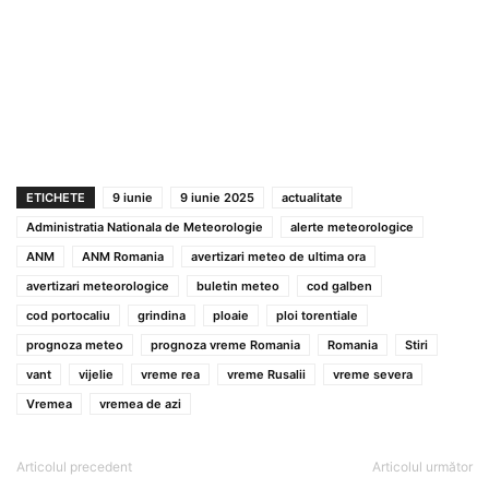
ETICHETE
9 iunie
9 iunie 2025
actualitate
Administratia Nationala de Meteorologie
alerte meteorologice
ANM
ANM Romania
avertizari meteo de ultima ora
avertizari meteorologice
buletin meteo
cod galben
cod portocaliu
grindina
ploaie
ploi torentiale
prognoza meteo
prognoza vreme Romania
Romania
Stiri
vant
vijelie
vreme rea
vreme Rusalii
vreme severa
Vremea
vremea de azi
Articolul precedent
Articolul următor