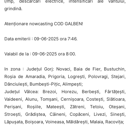
l/mp, descărcări electrice, intensificări ale vântului,
grindină.
Atenționare nowcasting COD GALBEN!
Data emiterii : 09-06-2025 ora 7:46.
Valabil de la : 09-06-2025 ora 8:00.
In zona : Județul Gorj: Novaci, Baia de Fier, Bustuchin,
Roșia de Amaradia, Prigoria, Logrești, Polovragi, Stejari,
Dănciulești, Bumbești-Pițic, Alimpești;
Județul Vâlcea: Brezoi, Horezu, Berbești, Fârtățești,
Vaideeni, Alunu, Tomșani, Cernișoara, Costești, Slătioara,
Perișani, Roșiile, Mateești, Zătreni, Tetoiu, Oteșani,
Stroești, Grădiștea, Câineni, Copăceni, Livezi, Sinești,
Lăpușata, Boișoara, Voineasa, Măldărești, Malaia, Racovița;