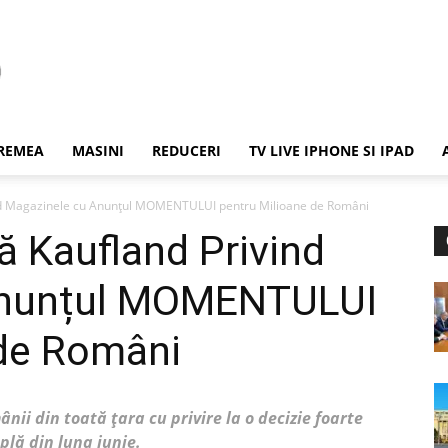
REMEA
MASINI
REDUCERI
TV LIVE IPHONE SI IPAD
ind Magazinele cu Anunțul MOMENTULUI pentru Milioane de Români
ă Kaufland Privind
Anunțul MOMENTULUI
 de Români
nii din toată țara cu privire la o decizie foarte
plă din luna iunie.