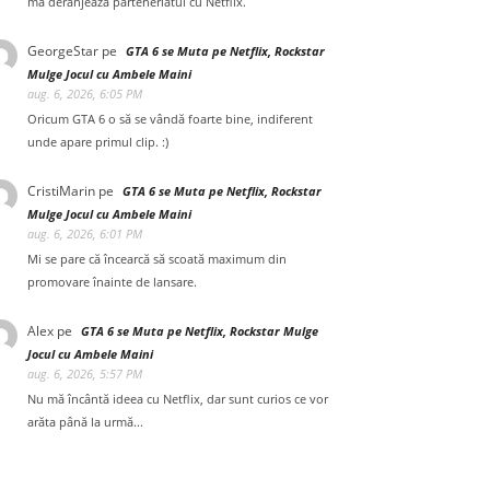
mă deranjează parteneriatul cu Netflix.
GeorgeStar
pe
GTA 6 se Muta pe Netflix, Rockstar
Mulge Jocul cu Ambele Maini
aug. 6, 2026, 6:05 PM
Oricum GTA 6 o să se vândă foarte bine, indiferent
unde apare primul clip. :)
CristiMarin
pe
GTA 6 se Muta pe Netflix, Rockstar
Mulge Jocul cu Ambele Maini
aug. 6, 2026, 6:01 PM
Mi se pare că încearcă să scoată maximum din
promovare înainte de lansare.
Alex
pe
GTA 6 se Muta pe Netflix, Rockstar Mulge
Jocul cu Ambele Maini
aug. 6, 2026, 5:57 PM
Nu mă încântă ideea cu Netflix, dar sunt curios ce vor
arăta până la urmă...