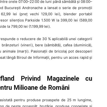
: între orele 07:00–22:00 de luni până sâmbătă și 08:00–
nd București Andronache a lansat o serie de promoții
,99 lei (preț vechi 129,00 lei), blender portabil
esor silențios Parkside 1.500 W la 399,00 lei (589,00
ide la 799,00 lei (1.199,99 lei).
i corespunde o reducere de 30 % aplicabilă unei categorii
și brânzeturi (vineri), bere (sâmbătă), cafea (duminică),
 animale (marți). Pasionații de bricolaj pot descoperi
at lângă Biroul de Informații, pentru un acces rapid și
ufland Privind Magazinele cu
tru Milioane de Români
ă asistată pentru produse proaspete de 25 m lungime,
aion de pește proaspăt, brutărie, produse congelate și