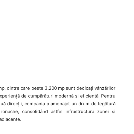
mp, dintre care peste 3.200 mp sunt dedicați vânzărilor
experiență de cumpărături modernă și eficientă. Pentru
n două direcții, compania a amenajat un drum de legătură
onache, consolidând astfel infrastructura zonei și
adiacente.