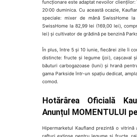
funcționare este adaptat nevoilor clienților
20:00 duminica. Cu această ocazie, Kaufla
speciale: mixer de mână SwissHome la 62
SwissHome la 82,99 lei (169,00 lei), compr
lei) și cultivator de grădină pe benzină Parks
În plus, între 5 și 10 iunie, fiecărei zile î
distincte: fructe și legume (joi), cașcaval 
băuturi carbogazoase (luni) și hrană pentru
gama Parkside într-un spațiu dedicat, amplas
comod.
Hotărârea Oficială Ka
Anunțul MOMENTULUI pen
Hipermarketul Kaufland prezintă o vitrin
rafturi extinse pentru legume și fructe, r