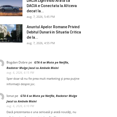
DACIA LightVisio Arata ca
DACIA e Conectata la Altceva
decat la...
aug. 7, 2026, 5:45 PM
Anuntul Apelor Romane Privind
Debitul Dunarii in Situatia Critica
de la...
aug. 7, 2026, 4:55 PM
Bogdan Dobre
pe
GTA 6 se Muta pe Netflix,
Rockstar Mulge Jocul cu Ambele Maini
aug. 6, 2026, 6:15 PM
Sper doar să nu fie prea mult marketing și prea puține
informații despre joc.
Ionut
pe
GTA 6 se Muta pe Netflix, Rockstar Mulge
Jocul cu Ambele Maini
aug. 6, 2026, 6:10 PM
Dacă prezentarea e una serioasă și arată noutăți, nu