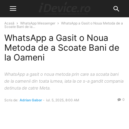
Acasă
WhatsApp Messenger
WhatsApp a Gasit o Noua Metoda de a
Scoate Bani de la...
WhatsApp a Gasit o Noua
Metoda de a Scoate Bani de
la Oameni
WhatsApp a gasit o noua metoda prin care sa scoata bani
de la oamenii din toata lumea, iata la ce s-a gandit compania
detinuta de catre Meta.
0
Scris de:
Adrian Gabor
-
iul. 5, 2025, 8:00 AM