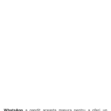
WhatsApp
a gandit aceasta masura pentru a oferi un