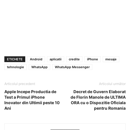
ETICHETE
Android
aplicatii
credite
iPhone
mesaje
tehnologie
WhatsApp
WhatsApp Messenger
Articolul precedent
Articolul următor
Apple Incepe Productia de
Decret de Guvern Elaborat
Test a Primul iPhone
de Florin Manole de ULTIMA
Inovator din Ultimii peste 10
ORA cu o Dispozitie Oficiala
Ani
pentru Romania