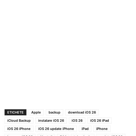
ETICHETE
Apple
backup
download iOS 26
iCloud Backup
instalare iOS 26
iOS 26
iOS 26 iPad
iOS 26 iPhone
iOS 26 update iPhone
iPad
iPhone