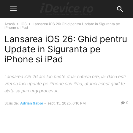
Acasă
iOS
Lansarea iOS 26: Ghid pentru Update in Siguranta pe
iPhone si iPad
Lansarea iOS 26: Ghid pentru
Update in Siguranta pe
iPhone si iPad
Lansarea iOS 26 are loc peste doar cateva ore, iar daca esti
vrei sa faci update pe iPhone sau iPad, atunci acest ghid te
ajuta sa parcurgi procesul...
0
Scris de:
Adrian Gabor
-
sept. 15, 2025, 6:16 PM