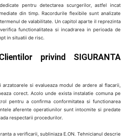
edicate pentru detectarea scurgerilor, astfel incat
mediate din timp. Racordurile flexibile sunt analizate
n termenul de valabilitate. Un capitol aparte il reprezinta
erifica functionalitatea si incadrarea in perioada de
t in situatii de risc.
lientilor privind SIGURANTA
i arzatoarele si evalueaza modul de ardere al flacarii,
neaza corect. Acolo unde exista instalatie comuna pe
trol pentru a confirma conformitatea si functionarea
ntele aferente operatiunilor sunt intocmite si predate
ovada respectarii procedurilor.
granta a verificarii, subliniaza E.ON. Tehnicianul descrie