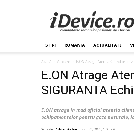
Stiri
de
Ultima
Ora
despre
Romania,
STIRI
ROMANIA
ACTUALITATE
V
Afaceri,
Tehnologie,
Economie,
Acasă
Afacere
E.ON Atrage Atentia Clientilor pr
Stiinta
E.ON Atrage Atent
–
iDevice.ro
SIGURANTA Echi
E.ON atrage in mod oficial atentia clien
echipamentelor pentru gaze naturale, i
Scris de:
Adrian Gabor
-
oct. 20, 2025, 1:05 PM