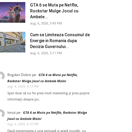
GTA 6 se Muta pe Netflix,
Rockstar Mulge Jocul cu
Ambele...
aug. 6, 2026, 5:45 PM
Cum se Limiteaza Consumul de
Energie in Romania dupa
Decizia Guvernului...
aug. 6, 2026, 5:11 PM
Bogdan Dobre
pe
GTA 6 se Muta pe Netflix,
Rockstar Mulge Jocul cu Ambele Maini
aug. 6, 2026, 6:15 PM
Sper doar să nu fie prea mult marketing și prea puține
informații despre joc.
Ionut
pe
GTA 6 se Muta pe Netflix, Rockstar Mulge
Jocul cu Ambele Maini
aug. 6, 2026, 6:10 PM
Dacă prezentarea e una serioasă și arată noutăți, nu