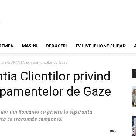
REMEA
MASINI
REDUCERI
TV LIVE IPHONE SI IPAD
ivind SIGURANTA Echipamentelor de Gaze
ia Clientilor privind
pamentelor de Gaze
tilor din Romania cu privire la siguranta
ata ce transmite compania.
0