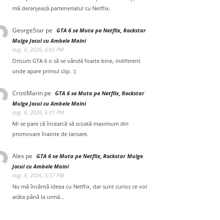
mă deranjează parteneriatul cu Netflix.
GeorgeStar
pe
GTA 6 se Muta pe Netflix, Rockstar
Mulge Jocul cu Ambele Maini
aug. 6, 2026, 6:05 PM
Oricum GTA 6 o să se vândă foarte bine, indiferent
unde apare primul clip. :)
CristiMarin
pe
GTA 6 se Muta pe Netflix, Rockstar
Mulge Jocul cu Ambele Maini
aug. 6, 2026, 6:01 PM
Mi se pare că încearcă să scoată maximum din
promovare înainte de lansare.
Alex
pe
GTA 6 se Muta pe Netflix, Rockstar Mulge
Jocul cu Ambele Maini
aug. 6, 2026, 5:57 PM
Nu mă încântă ideea cu Netflix, dar sunt curios ce vor
arăta până la urmă...