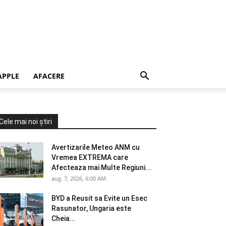
APPLE
AFACERE
Cele mai noi știri
Avertizarile Meteo ANM cu
Vremea EXTREMA care
Afecteaza mai Multe Regiuni...
aug. 7, 2026, 6:00 AM
BYD a Reusit sa Evite un Esec
Rasunator, Ungaria este
Cheia...